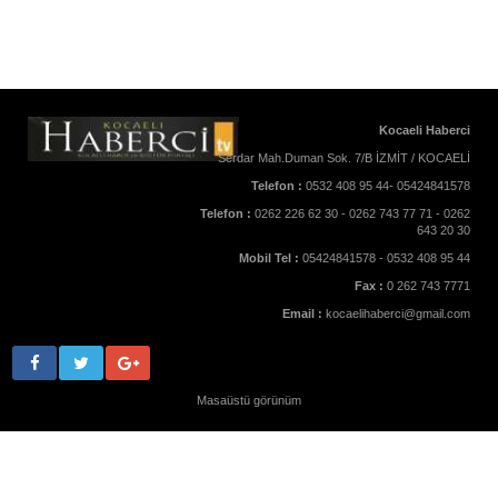
Kocaeli Haberci
Serdar Mah.Duman Sok. 7/B İZMİT / KOCAELİ
Telefon :
0532 408 95 44- 05424841578
Telefon :
0262 226 62 30 - 0262 743 77 71 - 0262
643 20 30
Mobil Tel :
05424841578 - 0532 408 95 44
Fax :
0 262 743 7771
Email :
kocaelihaberci@gmail.com
Masaüstü görünüm