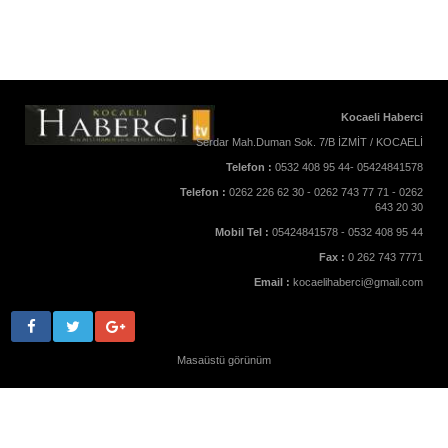
Kocaeli Haberci
Serdar Mah.Duman Sok. 7/B İZMİT / KOCAELİ
Telefon :
0532 408 95 44- 05424841578
Telefon :
0262 226 62 30 - 0262 743 77 71 - 0262
643 20 30
Mobil Tel :
05424841578 - 0532 408 95 44
Fax :
0 262 743 7771
Email :
kocaelihaberci@gmail.com
Masaüstü görünüm