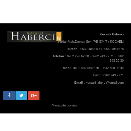
Kocaeli Haberci
Serdar Mah.Duman Sok. 7/B İZMİT / KOCAELİ
Telefon :
0532 408 95 44- 05424841578
Telefon :
0262 226 62 30 - 0262 743 77 71 - 0262
643 20 30
Mobil Tel :
05424841578 - 0532 408 95 44
Fax :
0 262 743 7771
Email :
kocaelihaberci@gmail.com
Masaüstü görünüm