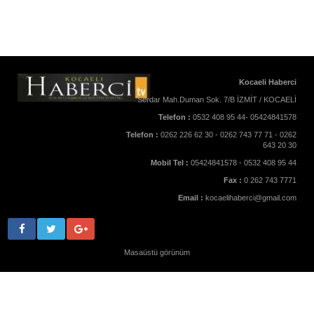
Kocaeli Haberci
Serdar Mah.Duman Sok. 7/B İZMİT / KOCAELİ
Telefon :
0532 408 95 44- 05424841578
Telefon :
0262 226 62 30 - 0262 743 77 71 - 0262
643 20 30
Mobil Tel :
05424841578 - 0532 408 95 44
Fax :
0 262 743 7771
Email :
kocaelihaberci@gmail.com
Masaüstü görünüm