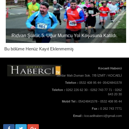
Rıdvan Şükür, 5. Uğur Mumcu Yol Koşusuna Katıldı.
Bu bölüme Henüz Kayıt Eklenmemiş
Kocaeli Haberci
Serdar Mah.Duman Sok. 7/B İZMİT / KOCAELİ
Telefon :
0532 408 95 44- 05424841578
Telefon :
0262 226 62 30 - 0262 743 77 71 - 0262
643 20 30
Mobil Tel :
05424841578 - 0532 408 95 44
Fax :
0 262 743 7771
Email :
kocaelihaberci@gmail.com