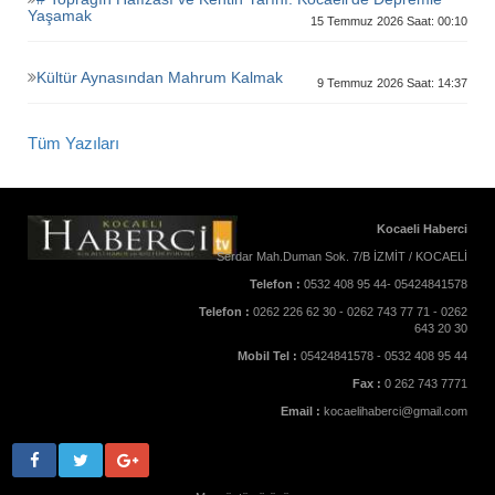
Yaşamak
15 Temmuz 2026 Saat: 00:10
Kültür Aynasından Mahrum Kalmak
9 Temmuz 2026 Saat: 14:37
Tüm Yazıları
Kocaeli Haberci
Serdar Mah.Duman Sok. 7/B İZMİT / KOCAELİ
Telefon :
0532 408 95 44- 05424841578
Telefon :
0262 226 62 30 - 0262 743 77 71 - 0262
643 20 30
Mobil Tel :
05424841578 - 0532 408 95 44
Fax :
0 262 743 7771
Email :
kocaelihaberci@gmail.com