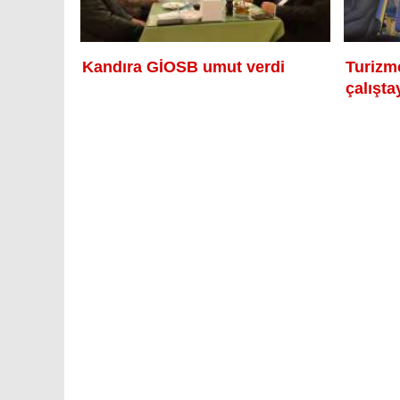
Kandıra GİOSB umut verdi
Turizmc
çalışt