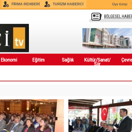
FİRMA REHBERİ
TURİZM HABERCİ
Üye Girişi
BÖLGESEL HABE
Ekonomi
Eğitim
Sağlık
Kültür/Sanat/
Çevr
Şiir