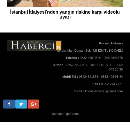
İstanbul İtfaiyesi’nden yangın riskine karşı videolu
uyarı
Kocaeli Haberci
Serdar Mah.Duman Sok. 7/B İZMİT / KOCAELİ
Telefon :
0532 408 95 44- 05424841578
Telefon :
0262 226 62 30 - 0262 743 77 71 - 0262
643 20 30
Mobil Tel :
05424841578 - 0532 408 95 44
Fax :
0 262 743 7771
Email :
kocaelihaberci@gmail.com
Masaüstü görünüm