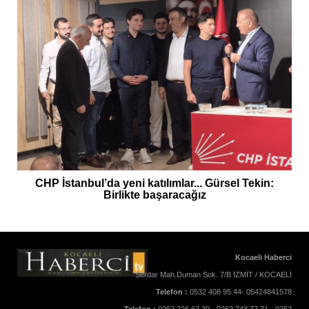
CHP İstanbul’da yeni katılımlar... Gürsel Tekin:
Birlikte başaracağız
Kocaeli Haberci
Serdar Mah.Duman Sok. 7/B İZMİT / KOCAELİ
Telefon :
0532 408 95 44- 05424841578
Telefon :
0262 226 62 30 - 0262 743 77 71 - 0262