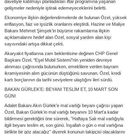
davetiyle katılmayı planladıkları iftar programına yaşanan
gelişmeler nedeniyle iştirak edemeyeceklerini belirtti.
Ekonomiye ilişkin değerlendirmelerde de bulunan Özel, yüksek
enflasyon, faiz ve işsizlik oranlarını eleştirdi. Hazine ve Maliye
Bakanı Mehmet Şimşek’in büyüme rakamlarına ilişkin
açıklamalarını hedef alan Özel, sosyal yardım alan kişi
sayısındaki artışa dikkat çekti.
Akaryakıt fiyatlarına zam beklentisine değinen CHP Genel
Başkanı Özel, “Eşel Mobil Sistemi”nin yeniden devreye
alınması çağrısında bulunurken, emeklilere verilen bayram
ikramiyesinin alım gücünün düştüğünü savunan. Özel, kredi
kartı borçlarının da tarihi seviyelere ulaştığını ileri sürdü.
BAKAN GÜRLEK'E: BEYANI TESLİM ET, 10 MART SON
GÜN!
Adalet Bakanı Akın Gürlek’e mal varlığı beyanı çağrısı yapan
Özel, Bakan Gürlek'in mal varlığı beyanını 10 Mart'a kadar
bildirmesi gerektiğini öne sürerek, "Haftaya Salı mal varlığıyla
ilgili beyanı teslim et, son günü. İnşallah o gün o mal varlığına
birlikte bir göz atacağız" diyerek konunun takipçisi olacaklarını