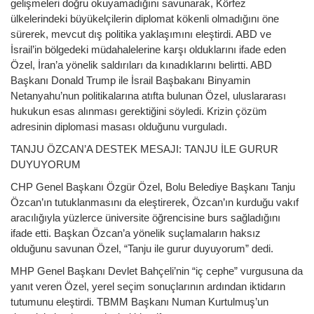
gelişmeleri doğru okuyamadığını savunarak, Körfez
ülkelerindeki büyükelçilerin diplomat kökenli olmadığını öne
sürerek, mevcut dış politika yaklaşımını eleştirdi. ABD ve
İsrail’in bölgedeki müdahalelerine karşı olduklarını ifade eden
Özel, İran’a yönelik saldırıları da kınadıklarını belirtti. ABD
Başkanı Donald Trump ile İsrail Başbakanı Binyamin
Netanyahu’nun politikalarına atıfta bulunan Özel, uluslararası
hukukun esas alınması gerektiğini söyledi. Krizin çözüm
adresinin diplomasi masası olduğunu vurguladı.
TANJU ÖZCAN’A DESTEK MESAJI: TANJU İLE GURUR
DUYUYORUM
CHP Genel Başkanı Özgür Özel, Bolu Belediye Başkanı Tanju
Özcan’ın tutuklanmasını da eleştirerek, Özcan’ın kurduğu vakıf
aracılığıyla yüzlerce üniversite öğrencisine burs sağladığını
ifade etti. Başkan Özcan’a yönelik suçlamaların haksız
olduğunu savunan Özel, “Tanju ile gurur duyuyorum” dedi.
MHP Genel Başkanı Devlet Bahçeli’nin “iç cephe” vurgusuna da
yanıt veren Özel, yerel seçim sonuçlarının ardından iktidarın
tutumunu eleştirdi. TBMM Başkanı Numan Kurtulmuş’un