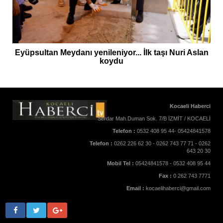
Eyüpsultan Meydanı yenileniyor... İlk taşı Nuri Aslan
koydu
Kocaeli Haberci
Serdar Mah.Duman Sok. 7/B İZMİT / KOCAELİ
Telefon :
0532 408 95 44- 05424841578
Telefon :
0262 226 62 30 - 0262 743 77 71 - 0262
643 20 30
Mobil Tel :
05424841578 - 0532 408 95 44
Fax :
0 262 743 7771
Email :
kocaelihaberci@gmail.com