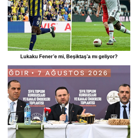
Lukaku Fener’e mi, Beşiktaş’a mı geliyor?