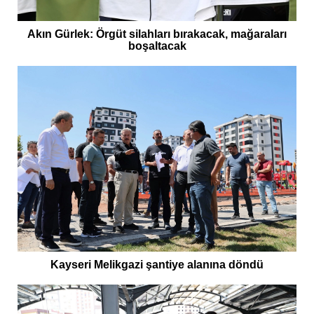
Akın Gürlek: Örgüt silahları bırakacak, mağaraları
boşaltacak
Kayseri Melikgazi şantiye alanına döndü