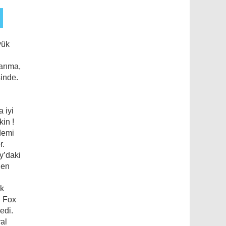
yük
arıma,
sinde.
 iyi
kin !
demi
r.
y’daki
den
ak
h Fox
edi.
al