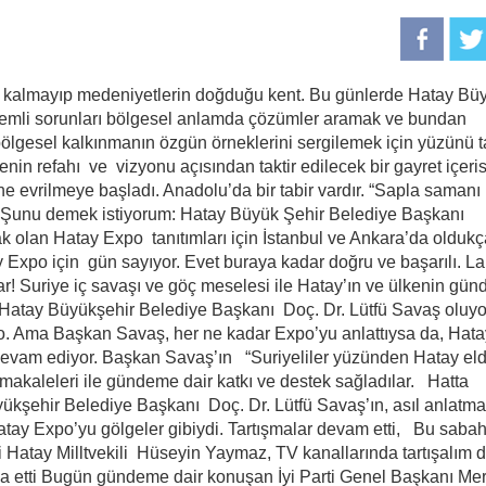
la kalmayıp medeniyetlerin doğduğu kent. Bu günlerde Hatay Bü
nemli sorunları bölgesel anlamda çözümler aramak ve bundan
bölgesel kalkınmanın özgün örneklerini sergilemek için yüzünü t
in refahı ve vizyonu açısından taktir edilecek bir gayret içeri
öne evrilmeye başladı. Anadolu’da bir tabir vardır. “Sapla samanı
z! Şunu demek istiyorum: Hatay Büyük Şehir Belediye Başkanı
k olan Hatay Expo tanıtımları için İstanbul ve Ankara’da oldukça
y Expo için gün sayıyor. Evet buraya kadar doğru ve başarılı. La
ar! Suriye iç savaşı ve göç meselesi ile Hatay’ın ve ülkenin gün
 Hatay Büyükşehir Belediye Başkanı Doç. Dr. Lütfü Savaş oluyo
. Ama Başkan Savaş, her ne kadar Expo’yu anlattıysa da, Hata
devam ediyor. Başkan Savaş’ın “Suriyeliler yüzünden Hatay el
da makaleleri ile gündeme dair katkı ve destek sağladılar. Hatta
kşehir Belediye Başkanı Doç. Dr. Lütfü Savaş’ın, asıl anlatm
ay Expo’yu gölgeler gibiydi. Tartışmalar devam etti, Bu saba
 Hatay Milltvekili Hüseyin Yaymaz, TV kanallarında tartışalım d
a etti Bugün gündeme dair konuşan İyi Parti Genel Başkanı Mer