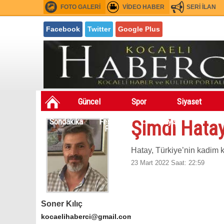
FOTO GALERİ
VİDEO HABER
SERİ İLAN
Facebook
Twitter
Google Plus
Güncel
Spor
Siyaset
Sondakıka
Festivaller
Asayiş
Şimdi Hata
Fuarlar
Hatay, Türkiye’nin kadim 
23 Mart 2022 Saat: 22:59
Soner Kılıç
kocaelihaberci@gmail.com