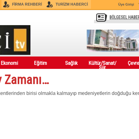
FİRMA REHBERİ
TURİZM HABERCİ
Üye Girişi
BÖLGESEL HABE
Ekonomi
Eğitim
Sağlık
Kültür/Sanat/
Çevr
Şiir
y Zamanı…
kentlerinden birisi olmakla kalmayıp medeniyetlerin doğduğu ken