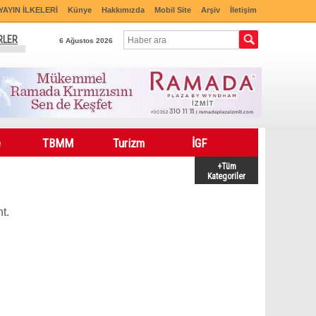
YAYIN İLKELERİ
Künye
Hakkımızda
Mobil Site
Arşiv
İletişim
RLER
6 Ağustos 2026
e
TBMM
Turizm
İGF
+Tüm
Kategoriler
t.