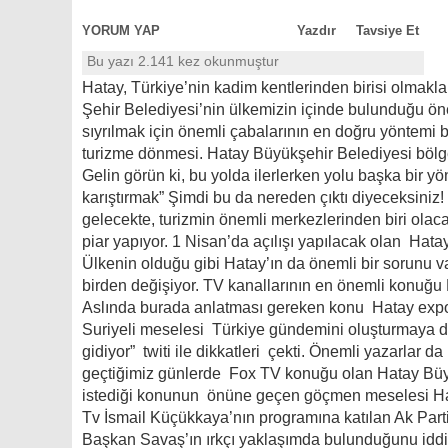
YORUM YAP
Yazdır
Tavsiye Et
Bu yazı 2.141 kez okunmuştur
Hatay, Türkiye’nin kadim kentlerinden birisi olmak
Şehir Belediyesi’nin ülkemizin içinde bulunduğu ö
sıyrılmak için önemli çabalarının en doğru yöntemi 
turizme dönmesi. Hatay Büyükşehir Belediyesi bölgen
Gelin görün ki, bu yolda ilerlerken yolu başka bir y
karıştırmak” Şimdi bu da nereden çıktı diyeceksini
gelecekte, turizmin önemli merkezlerinden biri olaca
piar yapıyor. 1 Nisan’da açılışı yapılacak olan Hata
Ülkenin olduğu gibi Hatay’ın da önemli bir sorunu v
birden değişiyor. TV kanallarının en önemli konuğu
Aslında burada anlatması gereken konu Hatay expo
Suriyeli meselesi Türkiye gündemini oluşturmaya 
gidiyor” twiti ile dikkatleri çekti. Önemli yazarlar 
geçtiğimiz günlerde Fox TV konuğu olan Hatay Büyü
istediği konunun önüne geçen göçmen meselesi Hat
Tv İsmail Küçükkaya’nın programına katılan Ak Parti
Başkan Savaş’ın ırkçı yaklaşımda bulunduğunu iddi