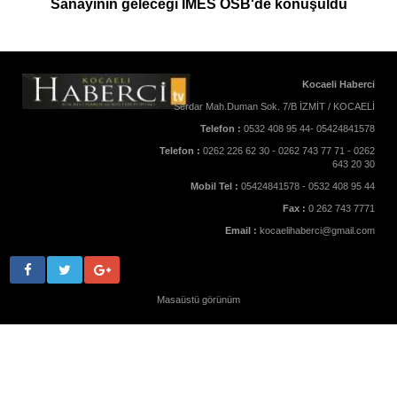
Sanayinin geleceği İMES OSB'de konuşuldu
Kocaeli Haberci
Serdar Mah.Duman Sok. 7/B İZMİT / KOCAELİ
Telefon :
0532 408 95 44- 05424841578
Telefon :
0262 226 62 30 - 0262 743 77 71 - 0262
643 20 30
Mobil Tel :
05424841578 - 0532 408 95 44
Fax :
0 262 743 7771
Email :
kocaelihaberci@gmail.com
Masaüstü görünüm
Yukarı