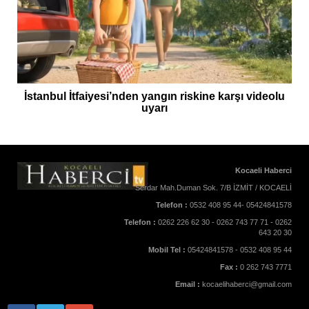
İstanbul İtfaiyesi’nden yangın riskine karşı videolu
uyarı
Kocaeli Haberci
Serdar Mah.Duman Sok. 7/B İZMİT / KOCAELİ
Telefon :
0532 408 95 44- 05424841578
Telefon :
0262 226 62 30 - 0262 743 77 71 - 0262
643 20 30
Mobil Tel :
05424841578 - 0532 408 95 44
Fax :
0 262 743 7771
Email :
kocaelihaberci@gmail.com