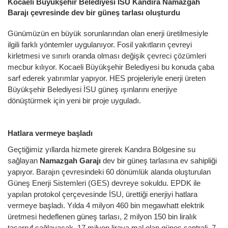
Kocaeli Büyükşehir Belediyesi İSU Kandıra Namazgâh
Barajı çevresinde dev bir güneş tarlası oluşturdu
Günümüzün en büyük sorunlarından olan enerji üretilmesiyle
ilgili farklı yöntemler uygulanıyor. Fosil yakıtların çevreyi
kirletmesi ve sınırlı oranda olması değişik çevreci çözümleri
mecbur kılıyor. Kocaeli Büyükşehir Belediyesi bu konuda çaba
sarf ederek yatırımlar yapıyor. HES projeleriyle enerji üreten
Büyükşehir Belediyesi İSU güneş ışınlarını enerjiye
dönüştürmek için yeni bir proje uyguladı.
Hatlara vermeye başladı
Geçtiğimiz yıllarda hizmete girerek Kandıra Bölgesine su
sağlayan
Namazgah Garajı
dev bir güneş tarlasına ev sahipliği
yapıyor. Barajın çevresindeki 60 dönümlük alanda oluşturulan
Güneş Enerji Sistemleri (GES) devreye sokuldu. EPDK ile
yapılan protokol çerçevesinde İSU, ürettiği enerjiyi hatlara
vermeye başladı. Yılda 4 milyon 460 bin megawhatt elektrik
üretmesi hedeflenen güneş tarlası, 2 milyon 150 bin liralık
tasarruf sağlayacak. 17 milyon liraya mal olan güneş santrali, 7