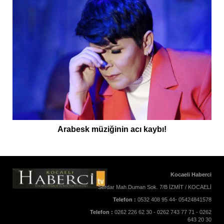
Arabesk müziğinin acı kaybı!
Kocaeli Haberci
Serdar Mah.Duman Sok. 7/B İZMİT / KOCAELİ
Telefon :
0532 408 95 44- 05424841578
Telefon :
0262 226 62 30 - 0262 743 77 71 - 0262
643 20 30