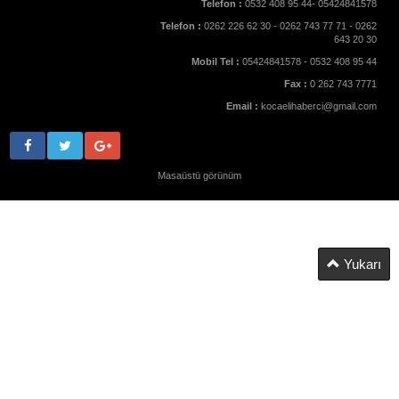
Telefon :
0532 408 95 44- 05424841578
Telefon :
0262 226 62 30 - 0262 743 77 71 - 0262
643 20 30
Mobil Tel :
05424841578 - 0532 408 95 44
Fax :
0 262 743 7771
Email :
kocaelihaberci@gmail.com
Masaüstü görünüm
Yukarı