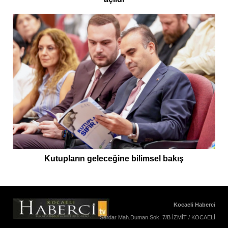
Kutupların geleceğine bilimsel bakış
Kocaeli Haberci
Serdar Mah.Duman Sok. 7/B İZMİT / KOCAELİ