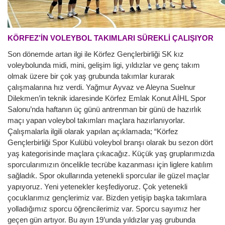
KÖRFEZ’İN VOLEYBOL TAKIMLARI SÜREKLİ ÇALIŞIYOR
Son dönemde artan ilgi ile Körfez Gençlerbirliği SK kız
voleybolunda midi, mini, gelişim ligi, yıldızlar ve genç takım
olmak üzere bir çok yaş grubunda takımlar kurarak
çalışmalarına hız verdi. Yağmur Ayvaz ve Aleyna Suelnur
Dilekmen’in teknik idaresinde Körfez Emlak Konut AİHL Spor
Salonu’nda haftanın üç günü antrenman bir günü de hazırlık
maçı yapan voleybol takımları maçlara hazırlanıyorlar.
Çalışmalarla ilgili olarak yapılan açıklamada; “Körfez
Gençlerbirliği Spor Kulübü voleybol branşı olarak bu sezon dört
yaş kategorisinde maçlara çıkacağız. Küçük yaş gruplarımızda
sporcularımızın öncelikle tecrübe kazanması için liglere katılım
sağladık. Spor okullarında yetenekli sporcular ile güzel maçlar
yapıyoruz. Yeni yetenekler keşfediyoruz. Çok yetenekli
çocuklarımız gençlerimiz var. Bizden yetişip başka takımlara
yolladığımız sporcu öğrencilerimiz var. Sporcu sayımız her
geçen gün artıyor. Bu ayın 19’unda yıldızlar yaş grubunda