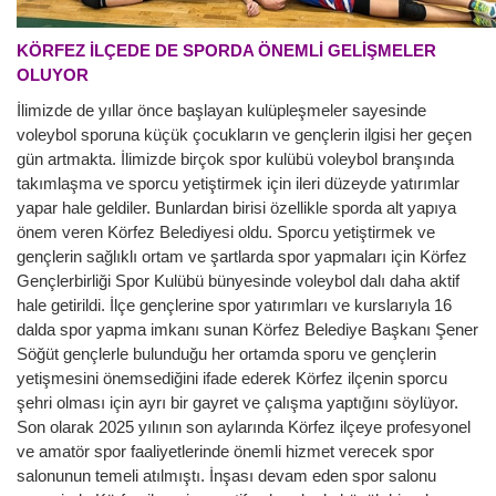
KÖRFEZ İLÇEDE DE SPORDA ÖNEMLİ GELİŞMELER
OLUYOR
İlimizde de yıllar önce başlayan kulüpleşmeler sayesinde
voleybol sporuna küçük çocukların ve gençlerin ilgisi her geçen
gün artmakta. İlimizde birçok spor kulübü voleybol branşında
takımlaşma ve sporcu yetiştirmek için ileri düzeyde yatırımlar
yapar hale geldiler. Bunlardan birisi özellikle sporda alt yapıya
önem veren Körfez Belediyesi oldu. Sporcu yetiştirmek ve
gençlerin sağlıklı ortam ve şartlarda spor yapmaları için Körfez
Gençlerbirliği Spor Kulübü bünyesinde voleybol dalı daha aktif
hale getirildi. İlçe gençlerine spor yatırımları ve kurslarıyla 16
dalda spor yapma imkanı sunan Körfez Belediye Başkanı Şener
Söğüt gençlerle bulunduğu her ortamda sporu ve gençlerin
yetişmesini önemsediğini ifade ederek Körfez ilçenin sporcu
şehri olması için ayrı bir gayret ve çalışma yaptığını söylüyor.
Son olarak 2025 yılının son aylarında Körfez ilçeye profesyonel
ve amatör spor faaliyetlerinde önemli hizmet verecek spor
salonunun temeli atılmıştı. İnşası devam eden spor salonu