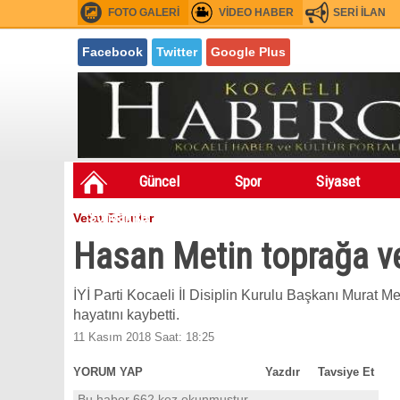
FOTO GALERİ
VİDEO HABER
SERİ İLAN
Facebook
Twitter
Google Plus
Güncel
Spor
Siyaset
Sondakıka
Festivaller
Asayiş
Vefat Edenler
Fuarlar
Hasan Metin toprağa ve
İYİ Parti Kocaeli İl Disiplin Kurulu Başkanı Murat 
hayatını kaybetti.
11 Kasım 2018 Saat: 18:25
YORUM YAP
Yazdır
Tavsiye Et
Bu haber 662 kez okunmuştur