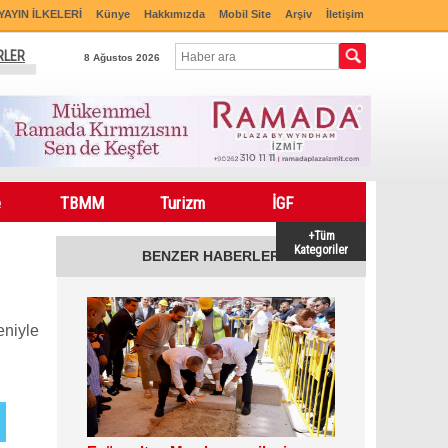
YAYIN İLKELERİ
Künye
Hakkımızda
Mobil Site
Arşiv
İletişim
RLER
8 Ağustos 2026
e
TBMM
Turizm
İGF
+Tüm
Kategoriler
BENZER HABERLER
eniyle