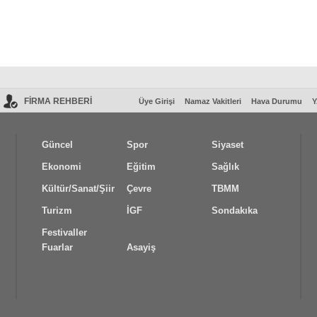
FİRMA REHBERİ
Üye Girişi
Namaz Vakitleri
Hava Durumu
Y
Güncel
Spor
Siyaset
Ekonomi
Eğitim
Sağlık
Kültür/Sanat/Şiir
Çevre
TBMM
Turizm
İGF
Sondakıka
Festivaller
Fuarlar
Asayiş