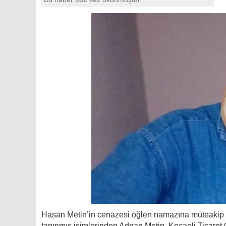
Hasan Metin’in cenazesi öğlen namazına müteakip C
tanınmış isimlerinden Adnan Metin, Kocaeli Ticaret 