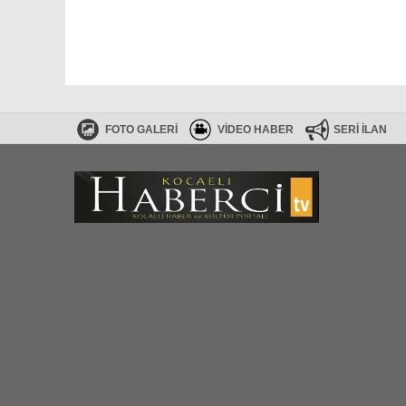
FOTO GALERİ
VİDEO HABER
SERİ İLAN
Haberler RSS
SİTE HARİTASI