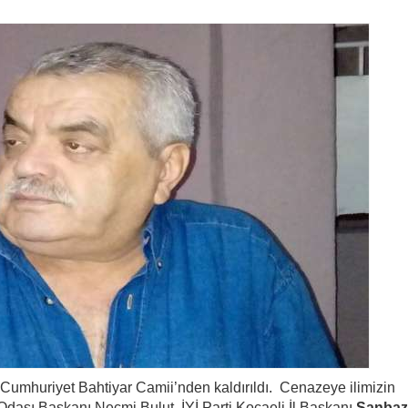
umhuriyet Bahtiyar Camii’nden kaldırıldı. Cenazeye ilimizin
Odası Başkanı Necmi Bulut, İYİ Parti Kocaeli İl Başkanı
Şanbaz 