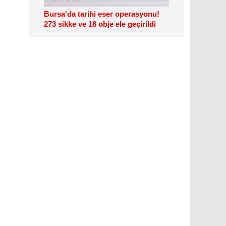
Bursa'da tarihi eser operasyonu!
273 sikke ve 18 obje ele geçirildi