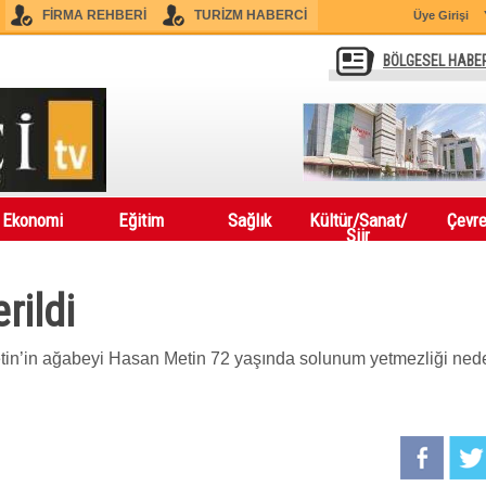
FİRMA REHBERİ
TURİZM HABERCİ
Üye Girişi
BÖLGESEL HABE
Ekonomi
Eğitim
Sağlık
Kültür/Sanat/
Çevr
Şiir
rildi
Metin’in ağabeyi Hasan Metin 72 yaşında solunum yetmezliği ned