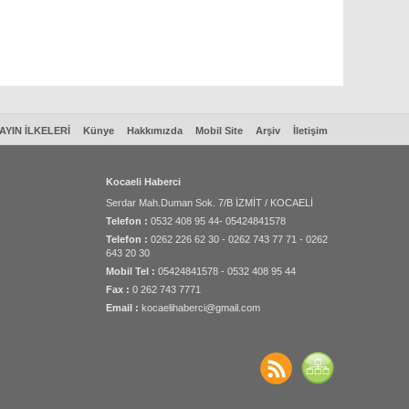
AYIN İLKELERİ
Künye
Hakkımızda
Mobil Site
Arşiv
İletişim
Kocaeli Haberci
Serdar Mah.Duman Sok. 7/B İZMİT / KOCAELİ
Telefon :
0532 408 95 44- 05424841578
Telefon :
0262 226 62 30 - 0262 743 77 71 - 0262
643 20 30
Mobil Tel :
05424841578 - 0532 408 95 44
Fax :
0 262 743 7771
Email :
kocaelihaberci@gmail.com