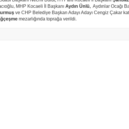
Hacıoğlu, MHP Kocaeli İl Başkanı
Aydın Ünlü,
Aydınlar Ocağı B
Durmuş
ve CHP Belediye Başkan Adayı Adayı Cengiz Çakar katı
ağçeşme
mezarlığında toprağa verildi.