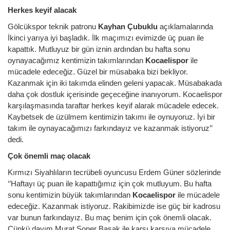
Herkes keyif alacak
Gölcükspor teknik patronu
Kayhan Çubuklu
açıklamalarında
İkinci yarıya iyi başladık. İlk maçımızı evimizde üç puan ile
kapattık. Mutluyuz bir gün iznin ardından bu hafta sonu
oynayacağımız kentimizin takımlarından
Kocaelispor
ile
mücadele edeceğiz. Güzel bir müsabaka bizi bekliyor.
Kazanmak için iki takımda elinden geleni yapacak. Müsabakada
daha çok dostluk içerisinde geçeceğine inanıyorum. Kocaelispor
karşılaşmasında taraftar herkes keyif alarak mücadele edecek.
Kaybetsek de üzülmem kentimizin takımı ile oynuyoruz. İyi bir
takım ile oynayacağımızı farkındayız ve kazanmak istiyoruz’’
dedi.
Çok önemli maç olacak
Kırmızı Siyahlıların tecrübeli oyuncusu Erdem Güner sözlerinde
‘’Haftayı üç puan ile kapattığımız için çok mutluyum. Bu hafta
sonu kentimizin büyük takımlarından
Kocaelispor
ile mücadele
edeceğiz. Kazanmak istiyoruz. Rakibimizde ise güç bir kadrosu
var bunun farkındayız. Bu maç benim için çok önemli olacak.
Çünkü dayım Murat Soner Başak ile karşı karşıya mücadele