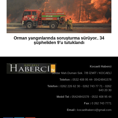
Orman yangınlarında soruşturma sürüyor.. 34
şüpheliden 9'u tutuklandı
Kocaeli Haberci
Serdar Mah.Duman Sok. 7/B İZMİT / KOCAELİ
Telefon :
0532 408 95 44- 05424841578
Telefon :
0262 226 62 30 - 0262 743 77 71 - 0262
643 20 30
Mobil Tel :
05424841578 - 0532 408 95 44
Fax :
0 262 743 7771
Email :
kocaelihaberci@gmail.com