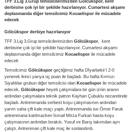
TFF 3.Lig 3.Grup temsilcilerimizden Gölcükspor, kent
derbisine çok iyi bir şekilde hazırlanıyor. Cumartesi akşamı
deplasmanda diğer temsilcimiz Kocaelispor ile mücadele
edecek
Gölcükspor derbiye hazırlanıyor
TFF 3.Lig 3.Grup temsilcilerimizden
Gölcükspor
, kent
derbisine çok iyi bir şekilde hazırlanıyor. Cumartesi akşamı
deplasmanda diğer temsilcimiz
Kocaelispor
ile mücadele
edecek
Temsilcimiz
Gölcükspor
geçtiğimiz hafta Dİyarbekir’i 2-0
yenerek ikinci yarıya üç puan ile başladı. Bu hafta Kırmızı
Siyahlılar grubun diğer temsilcisi olan
Kocaelispor
ile mücadele
edecek.
Gölcükspor
heyeti çalışmalara bir gün iznin aranın
ardından çalışmalara teknik patron Kayhan Çubuklu nezaretinde
başladı. Antrenmanda serbest koşu çalışmasının ardından
yarım saha çift kale maçı yaptı. Antrenmanda ise Ömer Faruk
antrenmana katılmazken İsmail Mirza Furkan hasta koşu
çalışmasının ardından bırakıtı. Yusuf ve Barış takımdan ayrı
çalıştı. Antrenman çift kale maç ile sonlandırdı.