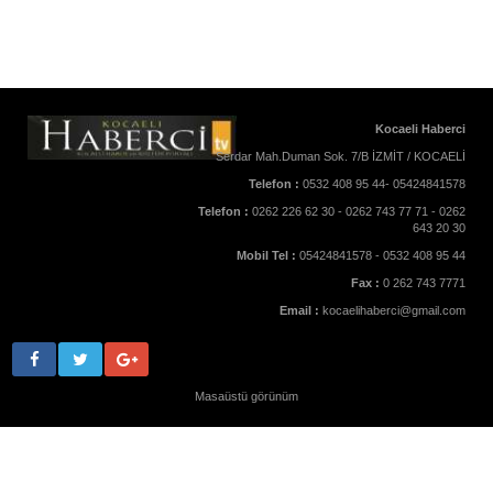
Kocaeli Haberci
Serdar Mah.Duman Sok. 7/B İZMİT / KOCAELİ
Telefon :
0532 408 95 44- 05424841578
Telefon :
0262 226 62 30 - 0262 743 77 71 - 0262
643 20 30
Mobil Tel :
05424841578 - 0532 408 95 44
Fax :
0 262 743 7771
Email :
kocaelihaberci@gmail.com
Masaüstü görünüm