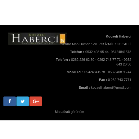
Kocaeli Haberci
Serdar Mah.Duman Sok. 7/B İZMİT / KOCAELİ
Telefon :
0532 408 95 44- 05424841578
Telefon :
0262 226 62 30 - 0262 743 77 71 - 0262
643 20 30
Mobil Tel :
05424841578 - 0532 408 95 44
Fax :
0 262 743 7771
Email :
kocaelihaberci@gmail.com
Masaüstü görünüm