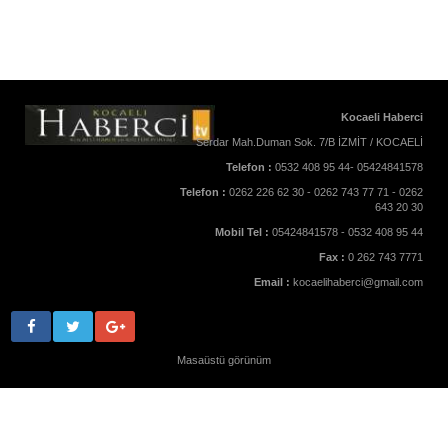
Kocaeli Haberci
Serdar Mah.Duman Sok. 7/B İZMİT / KOCAELİ
Telefon :
0532 408 95 44- 05424841578
Telefon :
0262 226 62 30 - 0262 743 77 71 - 0262
643 20 30
Mobil Tel :
05424841578 - 0532 408 95 44
Fax :
0 262 743 7771
Email :
kocaelihaberci@gmail.com
Masaüstü görünüm