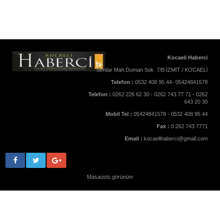
Kocaeli Haberci
Serdar Mah.Duman Sok. 7/B İZMİT / KOCAELİ
Telefon :
0532 408 95 44- 05424841578
Telefon :
0262 226 62 30 - 0262 743 77 71 - 0262
643 20 30
Mobil Tel :
05424841578 - 0532 408 95 44
Fax :
0 262 743 7771
Email :
kocaelihaberci@gmail.com
Masaüstü görünüm