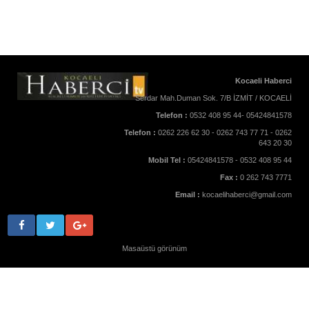
Kocaeli Haberci
Serdar Mah.Duman Sok. 7/B İZMİT / KOCAELİ
Telefon :
0532 408 95 44- 05424841578
Telefon :
0262 226 62 30 - 0262 743 77 71 - 0262
643 20 30
Mobil Tel :
05424841578 - 0532 408 95 44
Fax :
0 262 743 7771
Email :
kocaelihaberci@gmail.com
Masaüstü görünüm