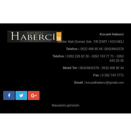
Kocaeli Haberci
Serdar Mah.Duman Sok. 7/B İZMİT / KOCAELİ
Telefon :
0532 408 95 44- 05424841578
Telefon :
0262 226 62 30 - 0262 743 77 71 - 0262
643 20 30
Mobil Tel :
05424841578 - 0532 408 95 44
Fax :
0 262 743 7771
Email :
kocaelihaberci@gmail.com
Masaüstü görünüm