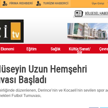
FİRMA REHBERİ
TURİZM HABERCİ
Üye Girişi
BÖLGESEL HABE
Ekonomi
Eğitim
Sağlık
Kültür/Sanat/
Çevr
Şiir
Hüseyin Uzun Hemşehri
uvası Başladı
birliğinde düzenlenen, Derince’nin ve Kocaeli'nin sevilen spor 
kleri Futbol Turnuvası,