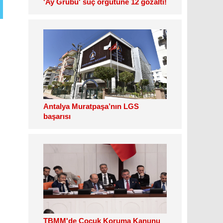
'Ay Grubu' suç örgütüne 12 gözaltı!
Antalya Muratpaşa’nın LGS
başarısı
TBMM'de Çocuk Koruma Kanunu