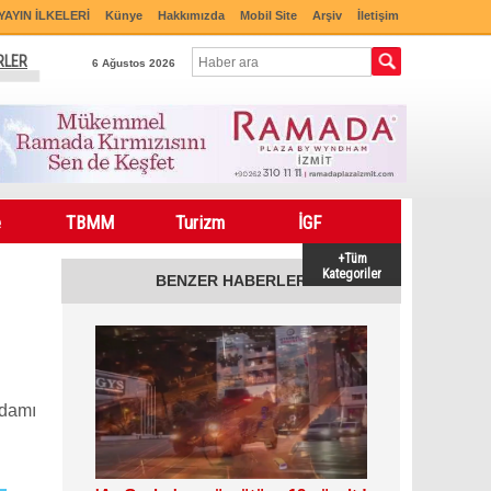
YAYIN İLKELERİ
Künye
Hakkımızda
Mobil Site
Arşiv
İletişim
RLER
6 Ağustos 2026
e
TBMM
Turizm
İGF
+Tüm
Kategoriler
BENZER HABERLER
adamı