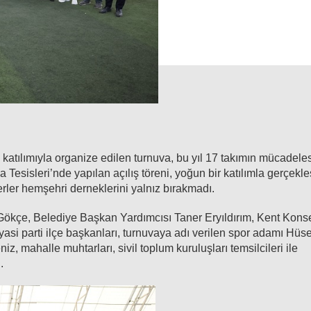
 katılımıyla organize edilen turnuva, bu yıl 17 takımın mücadele
esisleri’nde yapılan açılış töreni, yoğun bir katılımla gerçekleş
rler hemşehri derneklerini yalnız bırakmadı.
 Gökçe, Belediye Başkan Yardımcısı Taner Eryıldırım, Kent Kons
asi parti ilçe başkanları, turnuvaya adı verilen spor adamı Hüs
 mahalle muhtarları, sivil toplum kuruluşları temsilcileri ile
.