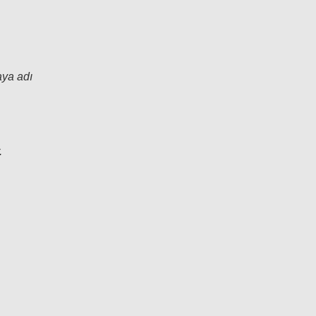
aya adı
.