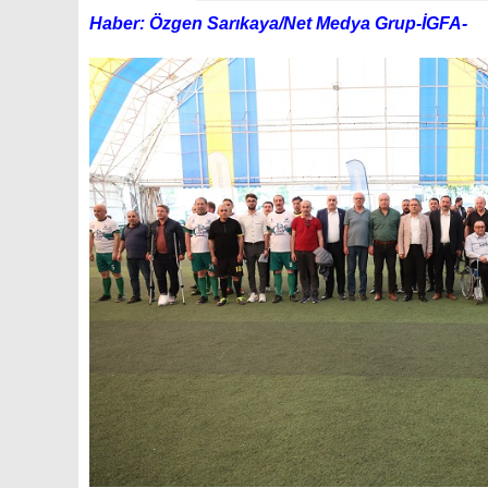
Haber: Özgen Sarıkaya/Net Medya Grup-İGFA-