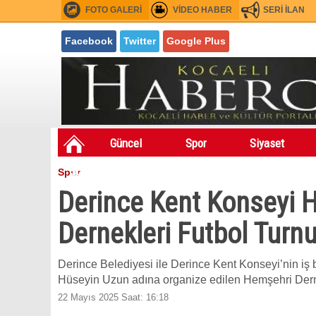
FOTO GALERİ
VİDEO HABER
SERİ İLAN
Facebook
Twitter
Google Plus
Güncel
Spor
Siyaset
Sondakıka
Festivaller
Asayiş
Spor
Fuarlar
Derince Kent Konseyi 
Dernekleri Futbol Turn
Derince Belediyesi ile Derince Kent Konseyi’nin iş 
Hüseyin Uzun adına organize edilen Hemşehri Derne
22 Mayıs 2025 Saat: 16:18