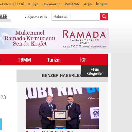
YAYIN İLKELERİ
Künye
Hakkımızda
Mobil Site
Arşiv
İletişim
RLER
7 Ağustos 2026
e
TBMM
Turizm
İGF
+Tüm
Kategoriler
BENZER HABERLER
 23