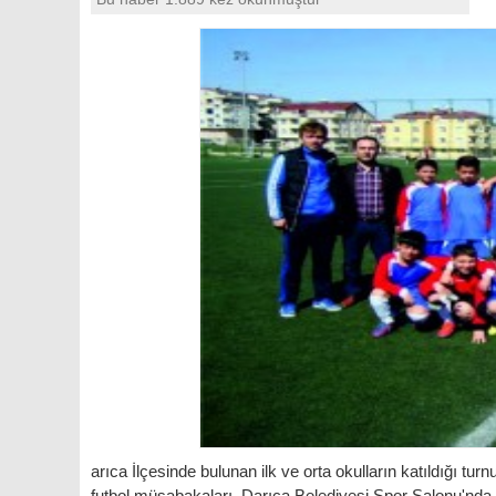
arıca İlçesinde bulunan ilk ve orta okulların katıldığı tu
futbol müsabakaları, Darıca Belediyesi Spor Salonu'nda