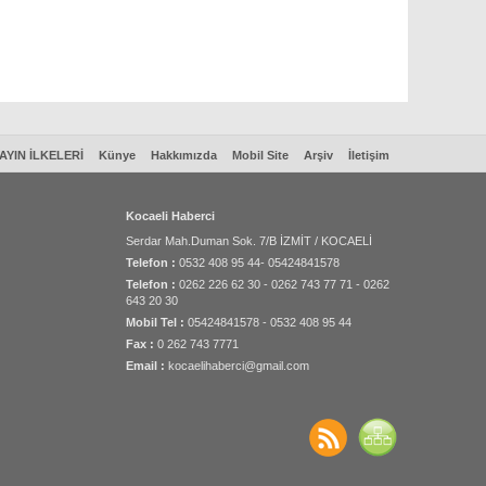
AYIN İLKELERİ
Künye
Hakkımızda
Mobil Site
Arşiv
İletişim
Kocaeli Haberci
Serdar Mah.Duman Sok. 7/B İZMİT / KOCAELİ
Telefon :
0532 408 95 44- 05424841578
Telefon :
0262 226 62 30 - 0262 743 77 71 - 0262
643 20 30
Mobil Tel :
05424841578 - 0532 408 95 44
Fax :
0 262 743 7771
Email :
kocaelihaberci@gmail.com