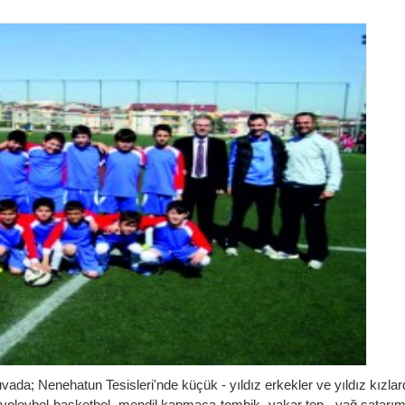
rnuvada; Nenehatun Tesisleri'nde küçük - yıldız erkekler ve yıldız kızla
 voleybol-basketbol -mendil kapmaca-tombik- yakar top - yağ satarım