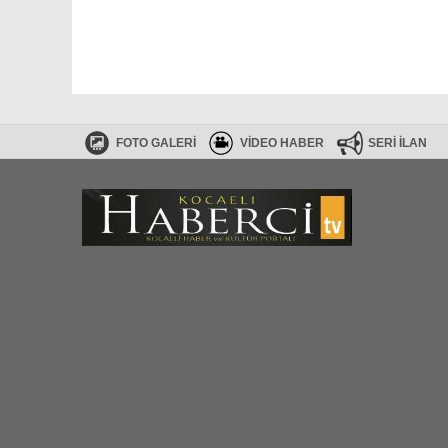
FOTO GALERİ
VİDEO HABER
SERİ İLAN
Haberler RSS
SİTE HARİTASI