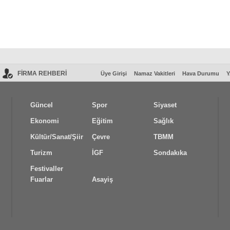
FİRMA REHBERİ
Üye Girişi
Namaz Vakitleri
Hava Durumu
Y
Güncel
Spor
Siyaset
Ekonomi
Eğitim
Sağlık
Kültür/Sanat/Şiir
Çevre
TBMM
Turizm
İGF
Sondakıka
Festivaller
Fuarlar
Asayiş