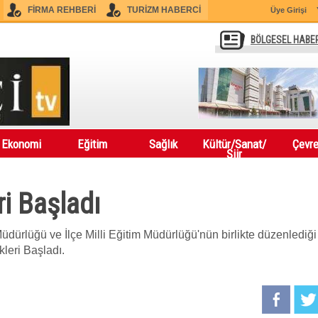
FİRMA REHBERİ
TURİZM HABERCİ
Üye Girişi
BÖLGESEL HABE
Ekonomi
Eğitim
Sağlık
Kültür/Sanat/
Çevr
Şiir
ri Başladı
üdürlüğü ve İlçe Milli Eğitim Müdürlüğü'nün birlikte düzenlediği
leri Başladı.