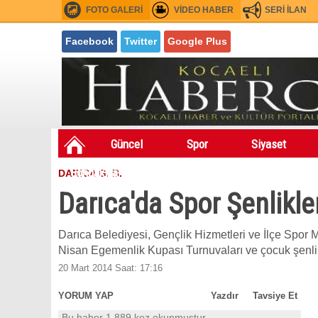
FOTO GALERİ
VİDEO HABER
SERİ İLAN
Facebook
Twitter
Google Plus
Güncel
Spor
Siyaset
Sondakıka
Festivaller
Asayiş
DARICA G. B.
Fuarlar
Darıca'da Spor Şenlikle
Darıca Belediyesi, Gençlik Hizmetleri ve İlçe Spor M
Nisan Egemenlik Kupası Turnuvaları ve çocuk şenlik
20 Mart 2014 Saat: 17:16
YORUM YAP
Yazdır
Tavsiye Et
Bu haber 1.889 kez okunmuştur