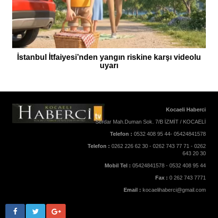
İstanbul İtfaiyesi’nden yangın riskine karşı videolu
uyarı
Kocaeli Haberci
Serdar Mah.Duman Sok. 7/B İZMİT / KOCAELİ
Telefon :
0532 408 95 44- 05424841578
Telefon :
0262 226 62 30 - 0262 743 77 71 - 0262
643 20 30
Mobil Tel :
05424841578 - 0532 408 95 44
Fax :
0 262 743 7771
Email :
kocaelihaberci@gmail.com