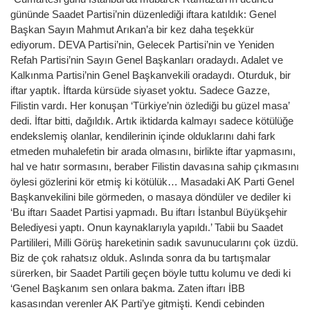
gününde Saadet Partisi’nin düzenlediği iftara katıldık: Genel
Başkan Sayın Mahmut Arıkan’a bir kez daha teşekkür
ediyorum. DEVA Partisi’nin, Gelecek Partisi’nin ve Yeniden
Refah Partisi’nin Sayın Genel Başkanları oradaydı. Adalet ve
Kalkınma Partisi’nin Genel Başkanvekili oradaydı. Oturduk, bir
iftar yaptık. İftarda kürsüde siyaset yoktu. Sadece Gazze,
Filistin vardı. Her konuşan ‘Türkiye’nin özlediği bu güzel masa’
dedi. İftar bitti, dağıldık. Artık iktidarda kalmayı sadece kötülüğe
endekslemiş olanlar, kendilerinin içinde olduklarını dahi fark
etmeden muhalefetin bir arada olmasını, birlikte iftar yapmasını,
hal ve hatır sormasını, beraber Filistin davasına sahip çıkmasını
öylesi gözlerini kör etmiş ki kötülük… Masadaki AK Parti Genel
Başkanvekilini bile görmeden, o masaya döndüler ve dediler ki
‘Bu iftarı Saadet Partisi yapmadı. Bu iftarı İstanbul Büyükşehir
Belediyesi yaptı. Onun kaynaklarıyla yapıldı.’ Tabii bu Saadet
Partilileri, Milli Görüş hareketinin sadık savunucularını çok üzdü.
Biz de çok rahatsız olduk. Aslında sonra da bu tartışmalar
sürerken, bir Saadet Partili geçen böyle tuttu kolumu ve dedi ki
‘Genel Başkanım sen onlara bakma. Zaten iftarı İBB
kasasından verenler AK Parti’ye gitmişti. Kendi cebinden