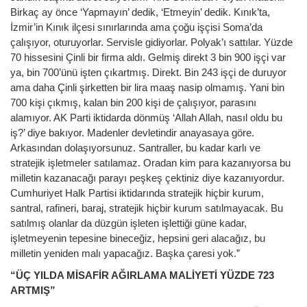
Birkaç ay önce ‘Yapmayın’ dedik, ‘Etmeyin’ dedik. Kınık’ta,
İzmir’in Kınık ilçesi sınırlarında ama çoğu işçisi Soma’da
çalışıyor, oturuyorlar. Servisle gidiyorlar. Polyak’ı sattılar. Yüzde
70 hissesini Çinli bir firma aldı. Gelmiş direkt 3 bin 900 işçi var
ya, bin 700’ünü işten çıkartmış. Direkt. Bin 243 işçi de duruyor
ama daha Çinli şirketten bir lira maaş nasip olmamış. Yani bin
700 kişi çıkmış, kalan bin 200 kişi de çalışıyor, parasını
alamıyor. AK Parti iktidarda dönmüş ‘Allah Allah, nasıl oldu bu
iş?’ diye bakıyor. Madenler devletindir anayasaya göre.
Arkasından dolaşıyorsunuz. Santraller, bu kadar karlı ve
stratejik işletmeler satılamaz. Oradan kim para kazanıyorsa bu
milletin kazanacağı parayı peşkeş çektiniz diye kazanıyordur.
Cumhuriyet Halk Partisi iktidarında stratejik hiçbir kurum,
santral, rafineri, baraj, stratejik hiçbir kurum satılmayacak. Bu
satılmış olanlar da düzgün işleten işlettiği güne kadar,
işletmeyenin tepesine bineceğiz, hepsini geri alacağız, bu
milletin yeniden malı yapacağız. Başka çaresi yok.”
“ÜÇ YILDA MİSAFİR AĞIRLAMA MALİYETİ YÜZDE 723
ARTMIŞ”