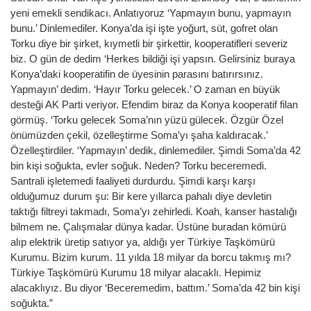
yeni emekli sendikacı. Anlatıyoruz ‘Yapmayın bunu, yapmayın
bunu.’ Dinlemediler. Konya’da işi işte yoğurt, süt, gofret olan
Torku diye bir şirket, kıymetli bir şirkettir, kooperatifleri severiz
biz. O gün de dedim ‘Herkes bildiği işi yapsın. Gelirsiniz buraya
Konya’daki kooperatifin de üyesinin parasını batırırsınız.
Yapmayın’ dedim. ‘Hayır Torku gelecek.’ O zaman en büyük
desteği AK Parti veriyor. Efendim biraz da Konya kooperatif filan
görmüş. ‘Torku gelecek Soma’nın yüzü gülecek. Özgür Özel
önümüzden çekil, özelleştirme Soma’yı şaha kaldıracak.’
Özelleştirdiler. ‘Yapmayın’ dedik, dinlemediler. Şimdi Soma’da 42
bin kişi soğukta, evler soğuk. Neden? Torku beceremedi.
Santrali işletemedi faaliyeti durdurdu. Şimdi karşı karşı
olduğumuz durum şu: Bir kere yıllarca pahalı diye devletin
taktığı filtreyi takmadı, Soma’yı zehirledi. Koah, kanser hastalığı
bilmem ne. Çalışmalar dünya kadar. Üstüne buradan kömürü
alıp elektrik üretip satıyor ya, aldığı yer Türkiye Taşkömürü
Kurumu. Bizim kurum. 11 yılda 18 milyar da borcu takmış mı?
Türkiye Taşkömürü Kurumu 18 milyar alacaklı. Hepimiz
alacaklıyız. Bu diyor ‘Beceremedim, battım.’ Soma’da 42 bin kişi
soğukta.”