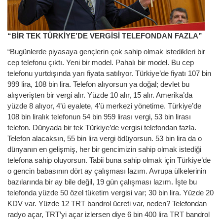
“BİR TEK TÜRKİYE’DE VERGİSİ TELEFONDAN FAZLA”
“Bugünlerde piyasaya gençlerin çok sahip olmak istedikleri bir
cep telefonu çıktı. Yeni bir model. Pahalı bir model. Bu cep
telefonu yurtdışında yarı fiyata satılıyor. Türkiye’de fiyatı 107 bin
999 lira, 108 bin lira. Telefon alıyorsun ya doğal; devlet bu
alışverişten bir vergi alır. Yüzde 10 alır, 15 alır. Amerika’da
yüzde 8 alıyor, 4’ü eyalete, 4’ü merkezi yönetime. Türkiye’de
108 bin liralık telefonun 54 bin 959 lirası vergi, 53 bin lirası
telefon. Dünyada bir tek Türkiye’de vergisi telefondan fazla.
Telefon alacaksın, 55 bin lira vergi ödüyorsun. 53 bin lira da o
dünyanın en gelişmiş, her bir gencimizin sahip olmak istediği
telefona sahip oluyorsun. Tabii buna sahip olmak için Türkiye’de
o gencin babasının dört ay çalışması lazım. Avrupa ülkelerinin
bazılarında bir ay bile değil, 19 gün çalışması lazım. İşte bu
telefonda yüzde 50 özel tüketim vergisi var; 30 bin lira. Yüzde 20
KDV var. Yüzde 12 TRT bandrol ücreti var, neden? Telefondan
radyo açar, TRT’yi açar izlersen diye 6 bin 400 lira TRT bandrol