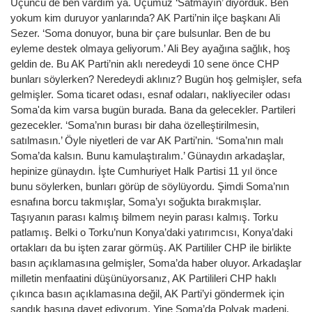
Üçüncü de ben vardım ya. Üçümüz ‘Satmayın’ diyorduk. Ben
yokum kim duruyor yanlarında? AK Parti’nin ilçe başkanı Ali
Sezer. ‘Soma donuyor, buna bir çare bulsunlar. Ben de bu
eyleme destek olmaya geliyorum.’ Ali Bey ayağına sağlık, hoş
geldin de. Bu AK Parti’nin aklı neredeydi 10 sene önce CHP
bunları söylerken? Neredeydi aklınız? Bugün hoş gelmişler, sefa
gelmişler. Soma ticaret odası, esnaf odaları, nakliyeciler odası
Soma'da kim varsa bugün burada. Bana da gelecekler. Partileri
gezecekler. ‘Soma’nın burası bir daha özelleştirilmesin,
satılmasın.’ Öyle niyetleri de var AK Parti’nin. ‘Soma’nın malı
Soma’da kalsın. Bunu kamulaştıralım.’ Günaydın arkadaşlar,
hepinize günaydın. İşte Cumhuriyet Halk Partisi 11 yıl önce
bunu söylerken, bunları görüp de söylüyordu. Şimdi Soma’nın
esnafına borcu takmışlar, Soma’yı soğukta bırakmışlar.
Taşıyanın parası kalmış bilmem neyin parası kalmış. Torku
patlamış. Belki o Torku’nun Konya’daki yatırımcısı, Konya’daki
ortakları da bu işten zarar görmüş. AK Partililer CHP ile birlikte
basın açıklamasına gelmişler, Soma’da haber oluyor. Arkadaşlar
milletin menfaatini düşünüyorsanız, AK Partilileri CHP haklı
çıkınca basın açıklamasına değil, AK Parti’yi göndermek için
sandık başına davet ediyorum. Yine Soma’da Polyak madeni.