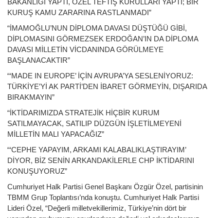
BAKANLIĞI YAPTI, ÖZEL TEFTİŞ KURULLARI YAPTI; BİR
KURUŞ KAMU ZARARINA RASTLANMADI”
“İMAMOĞLU’NUN DİPLOMA DAVASI DÜŞTÜĞÜ GİBİ,
DİPLOMASINI GÖRMEZSEK ERDOĞAN’IN DA DİPLOMA
DAVASI MİLLETİN VİCDANINDA GÖRÜLMEYE
BAŞLANACAKTIR”
“‘MADE IN EUROPE’ İÇİN AVRUPA’YA SESLENİYORUZ:
TÜRKİYE’Yİ AK PARTİ’DEN İBARET GÖRMEYİN, DIŞARIDA
BIRAKMAYIN”
“İKTİDARIMIZDA STRATEJİK HİÇBİR KURUM
SATILMAYACAK, SATILIP DÜZGÜN İŞLETİLMEYENİ
MİLLETİN MALI YAPACAĞIZ”
“‘CEPHE YAPAYIM, ARKAMI KALABALIKLAŞTIRAYIM’
DİYOR, BİZ SENİN ARKANDAKİLERLE CHP İKTİDARINI
KONUŞUYORUZ”
Cumhuriyet Halk Partisi Genel Başkanı Özgür Özel, partisinin
TBMM Grup Toplantısı’nda konuştu. Cumhuriyet Halk Partisi
Lideri Özel, “Değerli milletvekillerimiz, Türkiye’nin dört bir