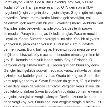
ücreti alıyor. Yüzde 1 de Kültür Bakanlığı payı var, 530 lira.
Toplam 54 bin lira. İşin enteresanı bu ÖTV’den sonra KDV
uygulandığı için verginin de vergisini alıyor. Geçen gün mitingde
söyledim. Benim memleketim Manisa çok sevdiğim, çok
özlediğim, çok anlattığım bir yer. Lidyalılar şimdiki Salihli’nin Sart
Mahallesi’nde, beldeydi mahalle oldu. Sardes’te ilk parayı
bulmuşlar. Parayı basmışlar, ilk kullanmışlar. Paranın mucidi
Lidyalılar. Sonra Sümerler, vergiyi bulmuşlar. Yani bir alışveriş
yapıyorsun, para kazanıyorsun. Bunun bir kısmını devlete
vermen lazım. Bunu bulmuşlar. Hepimizin övünmesi gereken
değilse de birazcık böyle acı acı tebessüm etmesi gereken bir
şey. Bu konuda en büyük icadın sahibi Sayın Erdoğan. O
vergiden vergi almayı bulmuş. Geçen gün ben bunu söyledim.
Gençler hızlı şekilde sosyal medyada, yapay zekayla bir takım
çizimler, karikatürler yaptırıyorlar. Orada bir köşede Sümerliler
vergi topluyor parayla. Sayın Erdoğan da gelmiş, ‘O iş o kadar
kolay değil onun da vergisi var’ diyor. Vergiden vergi istiyor. Bir
cep telefonu alırken Sayın Erdoğan’ın bulduğu yöntemle verginin
vergisinin vergisinin vergisi alınıyor. Devlet, üzerine üç kere
daha vergi koyuyor. Onun sonunda verginin vergisini alarak, bir