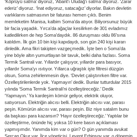
‘Köprüyü satma’ diyoruz, ‘Abant’ı Uludağ’ı satma’ diyoruz. ‘Zarar
ederiz’ diyoruz. ‘İnat ediyoruz, satacağız’ diyorlar. Bakın devletin
varlıklarını satmasının bir faturası hemen çıktı. Benim
memleketim Manisa, kalbim Soma’da atıyor. Biliyorsunuz büyük
bir facia yaşadık. Yırca’da ağaçlar kesilirken de 301 evladımız
katledilirken de hep Soma’daydık. 86 duruşması oldu 86’sına
katıldım. İlk gün 10 bin kişi kapıdaydı, son gün 240 kişi kararı
dinledik. Ama fikri takipten vazgeçmedik. İşte ben o Soma’da
yine böyle altın yumurtlayan bir tavuk, belki daha fazlası. Soma
Termik Santrali var. Yıllardır çalışıyor, yıllardır para basıyor,
yıllardır Soma’yı ısıtıyor. Yıllarca uğraştık işte filtresi düzgün
olsun, Soma zehirlenmesin diye. ‘Devlet çalıştırırken filtre var.
Özelleştirilenlerde yok. Yapmayın’ dedik. Bunlar tutturdular 2015
yılında ‘Soma Termik Santrali’ni özelleştireceğiz.’ Dedik
‘Yapmayın.’ Ya kardeşim kömür geliyor, elektrik oluyor,
satıyorsun. Elektriğin alıcısı belli. Elektriğin alıcısı var, parası
peşin. Kömürün alıcısı var, parası peşin. Biz niye satalım bunu
da başkası para kazansın? ‘Hayır özelleştireceğiz.’ Yaptılar bir
özelleştirme, önünde hiç yoksa 10 kere basın açıklaması
yapmışımdır. Yanımda kim var o gün? O gün yanımda avukat
Sercan Okur var. İlçe yöneticisi. Levent Erbinsoy var, o dönemin