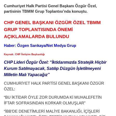
Cumhuriyet Halk Partisi Genel Başkanı Özgür Özel,
partisinin TBMM Grup Toplantısı’nda konuştu.
CHP GENEL BAŞKANI ÖZGÜR ÖZEL TBMM
GRUP TOPLANTISINDA ÖNEMİ
AÇIKLAMALARDA BULUNDU
Haber: Özgen Sarıkaya/Net Medya Grup
Kaynak: CHP İletişim Başkanlığı
CHP Lideri Özgür Özel: “İktidarımızda Stratejik Hiçbir
Kurum Satılmayacak, Satılıp Düzgün İşletilmeyeni
Milletin Malı Yapacağız”
CUMHURİYET HALK PARTİSİ GENEL BAŞKANI ÖZGÜR
ÖZEL:
“BU İKTİDAR ÖYLE ZOR DURUMDA Kİ MUHALEFETİN
İFTAR SOFRASINDAN KORKAR OLMUŞLAR”
“İBB’DE DENETİMLERİ MALİYE BAKANLIĞI, İÇİŞLERİ