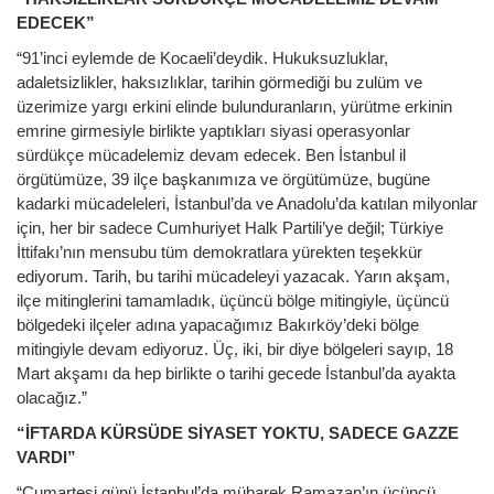
EDECEK”
“91’inci eylemde de Kocaeli’deydik. Hukuksuzluklar,
adaletsizlikler, haksızlıklar, tarihin görmediği bu zulüm ve
üzerimize yargı erkini elinde bulunduranların, yürütme erkinin
emrine girmesiyle birlikte yaptıkları siyasi operasyonlar
sürdükçe mücadelemiz devam edecek. Ben İstanbul il
örgütümüze, 39 ilçe başkanımıza ve örgütümüze, bugüne
kadarki mücadeleleri, İstanbul’da ve Anadolu’da katılan milyonlar
için, her bir sadece Cumhuriyet Halk Partili’ye değil; Türkiye
İttifakı’nın mensubu tüm demokratlara yürekten teşekkür
ediyorum. Tarih, bu tarihi mücadeleyi yazacak. Yarın akşam,
ilçe mitinglerini tamamladık, üçüncü bölge mitingiyle, üçüncü
bölgedeki ilçeler adına yapacağımız Bakırköy’deki bölge
mitingiyle devam ediyoruz. Üç, iki, bir diye bölgeleri sayıp, 18
Mart akşamı da hep birlikte o tarihi gecede İstanbul’da ayakta
olacağız.”
“İFTARDA KÜRSÜDE SİYASET YOKTU, SADECE GAZZE
VARDI”
“Cumartesi günü İstanbul’da mübarek Ramazan’ın ücüncü