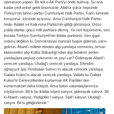
operasyon yapan. Bir tek o AK Parti’yi önde bulmuş. Şu ana
kadar yedi anket geldi önümüzde. Allah’a şükür hepsinde
Türkiye’nin birinci partisi Cumhuriyet Halk Partisi. Farkı kiminde
koruyoruz, kiminde açıyoruz. Ama Cumhuriyet Halk Partisi
önde. Adalet ve Kalkınma Partisi’nin gittiği görünüyor. Gözü
yolda olanlar, gözü milli parklara dikmiş. Ya sen düşünsene, sen
burada Türkiye Cumhuriyeti’nin iktidar partisinin. Sen işgal
ordusu değilsin ki. Demokrasiye inansan bugün gidersin, yarın
gelirsin. Abant’ı milletin elinden alıp yandaşa vermenin, orman
idaresinden alıp Kültür Bakanlığı'ndan alıp birtakım yerleri
yandaşlara peşkeş çekmenin ne şeyi var? Giderayak Abant’ı
verecek yandaşa, Uludağ’ı verecek yandaşa. Efendim
uğraşıyor işte Yerebatan Sarnıcı’nı alacak verecek yandaşa.
Galata Kulesi’ni alacak verecek yandaşa. Vallahi bu Galata
Kulesi’ni Cenevizlilerden kurtarmak AK Partililer’den
kurtarmaktan daha kolaydı. Ama bütün vatandaşlarımıza
söylüyorum. Bil ki bu iktidar köprü satıyor, giderayak satıyor. Bil
ki Abant’ı satıyor, Yedigöller’i satıyor, Sipil’i satıyor, Uludağ’ı
satıyor. Bil ki gittiğindendir.”