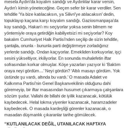
mesela Aydın’da koyalım sandığı ve Aydınlılar karar versin,
Aydın’ı kimin yöneteceğine. Geçen sefer bir karar verdiler. Sen
tehditle ‘Ya bize katılacaksın, ya Silivri’ye atılacaksın’ dedin,
topuklayıp kaçana karşı koyalım sandığı. Gaziosmanpaşa’da
koy sandığı, Hakan’ı mı seçiyorlar yoksa senin bilmem ne
yöntemiyle oraya getirdiğin kabiliyetsizi mi seçiyorlar? Koy
bakalım Cumhuriyet Halk Partisi’nden seçilip de sizin tehditle,
şantajla, onunla - bununla parti değiştirmeye zorladığınız
yerlerde sandığı. Ondan kaçıyorlar. Emekliden korkuyorlar, işçi
sesini yükseltiyor, irkiliyorlar. En sonunda muhalefetin iftar
sofrasından korkar olmuşlar. Köşe yazarları yazıyor ki ‘Baktım
oraya neyi gördüm…’ Neyi gördün? ‘Altılı masayı gördüm. Yok
üstünde şu vardı, altında bu vardı.’ O masada Adalet ve
Kalkınma Partisi’nin Genel Başkanvekilinin olduğunu dahi
göremeyip, bir iftar masasından husumet çıkarmaya çalışanlara
sözüm şudur. Vallahi de billahi de iyilik kazanacak, kötülük
kaybedecek. Helal lokma yiyenler kazanacak, haramzadeler
kaybedecek. O masada kardeşliği görenler kazanacak, o
masadan düşmanlık çıkaranlar tarihe gömülecek.
“KUTLANILACAK DEĞİL, UTANILACAK HAFTAYA