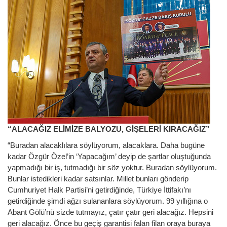
“ALACAĞIZ ELİMİZE BALYOZU, GİŞELERİ KIRACAĞIZ”
“Buradan alacaklılara söylüyorum, alacaklara. Daha bugüne
kadar Özgür Özel’in ‘Yapacağım’ deyip de şartlar oluştuğunda
yapmadığı bir iş, tutmadığı bir söz yoktur. Buradan söylüyorum.
Bunlar istedikleri kadar satsınlar. Millet bunları gönderip
Cumhuriyet Halk Partisi’ni getirdiğinde, Türkiye İttifakı’nı
getirdiğinde şimdi ağzı sulananlara söylüyorum. 99 yıllığına o
Abant Gölü’nü sizde tutmayız, çatır çatır geri alacağız. Hepsini
geri alacağız. Önce bu geçiş garantisi falan filan oraya buraya