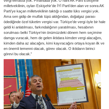
vergi elmasta yok. Pırlantada yok. O hani AK Parti Eskişehir
milletvekilinin, oyları Eskişehir’de İYİ Parti’den alan ve sonra AK
Parti’ye kaçan milletvekilinin taktığı o saatte lüks vergisi yok.
Ama sen gidip de mutfak tüpü aldığından, doğalgaz parası
ödediğinde özel tüketim vergisi var. Türkiye’de vergi öyle bir hale
geldi ki anlatılması, farkındalığının yaratılması, hesabının
sorulması belki Türkiye’nin önümüzdeki dönem hem seçimine
damga vuracak, hem de gelen iktidara kimden vergi alacağını,
kimden daha az alacağını, kimi kayıracağını ortaya koyan ilk ve
en önemli temenni olacak, görev olacak. O iktidarın birinci
görevi bu olacak.”