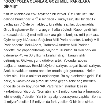
“GÖZÜ YOLDA OLANLAR, GÖZÜ MİLLİ PARKLARA
DİKMİŞ”
“Bizim Manisa’da çok söylenen bir laf var. Üst üste üst üste
gelince bunlar der ki ‘Ölü bir değil ki yıkayasın, deli bir değil ki
bağlayasın.’ Öyle bir haldeyiz ki sattılar sattılar, doyamadılar.
Grup Başkanvekillerimiz geçen hafta söyledi. Rapor geldi ilgili
arkadaşlardan. Şimdi milli parklara göz dikmişler, milli parklara.
Öyle bir şey ki Ankara Soğuksu Milli Parkı hedefte. Uludağ Milli
Park hedefte. Bolu Abant, Trabzon Altındere Milli Parkları
hedefte. Ne yapacaklarmış biliyor musunuz? Bu milli parkları
giderayak 49 ve 99 yıllığına kiralamak için kanun teklifi
getirmişler. Gidiyor, şunu görüyor artık. Yolcudur abbas
bağlasan durmaz. Emekli böyle el sallıyor, asgari ücretli sallıyor.
Artık bu vakitten sonra anketler ortada, görüyorsunuz. Neler
neler oldu. Hızla anketler açıklanıyor. Bu ayın anketleri geldi. Biri
hariç, o Kasım’da da şimdi de hatta geçen sene seçimlerden
önce de bir ay boyunca ‘AK Parti hiçbir İstanbul ilçesini
kaybetmiyor’ diyordu. ‘Son gün fark 1 milyondan fazla İmamoğlu
lehine değişti’ dediler. Yani bir ay algı operasyonu yaptılar. Sonra
‘1 milyon’ dediler 1,5 milyon da fark yediler. O bir özel şirket,