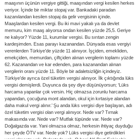
maaşının üçünün vergiye gittiği, maaşından vergi kesilen herkes
veriyor. İçinde bir miktar stopaj var. Bankadaki paradan
kazanılandan kesilen stopaj da gelir vergisinin içinde.
Maaşlardan kesilen vergi. Bu iki mavi yakalı ya da devlet
memuru, kim maaş alıyorsa ondan kesilen yüzde 25,5. Geriye
ne kalıyor? Yüzde 11, kurumlar vergisi. Bu sırıtan zengin
kardeşimden. Esas parayı kazanandan. Dünyada esas vergiyi
verenlerden Türkiye’de yüzde 11 alınıyor. İşçiden, emekliden,
emekçiden, memurdan, çiftçiden alınan vergilerin toplamı yüzde
62. Kazanandan ve kar edenden, para kazanandan alınan
vergilerin oranı yüzde 11. Böyle bir adaletsizliğin içindeyiz.
Türkiye’de ayrıca özel tüketim vergisi alınıyor. İlk çıktığında lüks
vergisi demişlerdi. Duyunca da şey diye düşünüyorsun; ‘Lüks
harcama yapanlar çok versin. Hiç olmazsa zorunlu harcama
yapandan, çocuğuna mont alandan, okul için kırtasiye alandan
daha makul vergi alınır.’ Şu anda lüks vergisi diye başlayan, adı
özel tüketim vergisi olan vergi alınıyor. Nede var? Tırnak
makasında var. Nede var? Mutfak tüpünde var. Nede var?
Doğalgazda var. Yani olmazsa olmaz, herkesin ihtiyaç duyduğu
her şeyde ÖTV var. Nede yok? Lüks vergisi diye getirdikleri