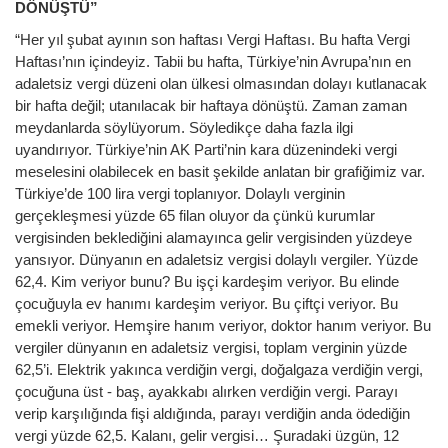
DÖNÜŞTÜ”
“Her yıl şubat ayının son haftası Vergi Haftası. Bu hafta Vergi
Haftası’nın içindeyiz. Tabii bu hafta, Türkiye’nin Avrupa’nın en
adaletsiz vergi düzeni olan ülkesi olmasından dolayı kutlanacak
bir hafta değil; utanılacak bir haftaya dönüştü. Zaman zaman
meydanlarda söylüyorum. Söyledikçe daha fazla ilgi
uyandırıyor. Türkiye’nin AK Parti’nin kara düzenindeki vergi
meselesini olabilecek en basit şekilde anlatan bir grafiğimiz var.
Türkiye’de 100 lira vergi toplanıyor. Dolaylı verginin
gerçekleşmesi yüzde 65 filan oluyor da çünkü kurumlar
vergisinden beklediğini alamayınca gelir vergisinden yüzdeye
yansıyor. Dünyanın en adaletsiz vergisi dolaylı vergiler. Yüzde
62,4. Kim veriyor bunu? Bu işçi kardeşim veriyor. Bu elinde
çocuğuyla ev hanımı kardeşim veriyor. Bu çiftçi veriyor. Bu
emekli veriyor. Hemşire hanım veriyor, doktor hanım veriyor. Bu
vergiler dünyanın en adaletsiz vergisi, toplam verginin yüzde
62,5’i. Elektrik yakınca verdiğin vergi, doğalgaza verdiğin vergi,
çocuğuna üst - baş, ayakkabı alırken verdiğin vergi. Parayı
verip karşılığında fişi aldığında, parayı verdiğin anda ödediğin
vergi yüzde 62,5. Kalanı, gelir vergisi… Şuradaki üzgün, 12