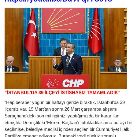
“İSTANBUL’DA 39 İLÇEYİ İSTİSNASIZ TAMAMLADIK”
“Hep beraber yoğun bir haftayı geride bıraktık. İstanbul’da 39
ilçemiz var. 19 Mart’tan sonra 26 Mart çarşamba akşamı
Saraçhane’deki son mitingimizi yaptığımızda bir karar ilan
etmiştik. Demiştik ki ‘Ekrem Başkan’ı tutukladılar ama burayı bir
seçilmişe, belediye meclisi içinden seçilen bir Cumhuriyet Halk
Partili’ye emanet ediyoruz. Buradaki yedi günlük zorunlu