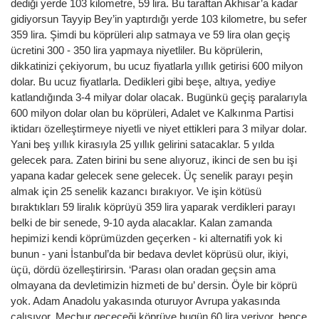
dediği yerde 103 kilometre, 59 lira. Bu taraftan Akhisar’a kadar
gidiyorsun Tayyip Bey’in yaptırdığı yerde 103 kilometre, bu sefer
359 lira. Şimdi bu köprüleri alıp satmaya ve 59 lira olan geçiş
ücretini 300 - 350 lira yapmaya niyetliler. Bu köprülerin,
dikkatinizi çekiyorum, bu ucuz fiyatlarla yıllık getirisi 600 milyon
dolar. Bu ucuz fiyatlarla. Dedikleri gibi beşe, altıya, yediye
katlandığında 3-4 milyar dolar olacak. Bugünkü geçiş paralarıyla
600 milyon dolar olan bu köprüleri, Adalet ve Kalkınma Partisi
iktidarı özelleştirmeye niyetli ve niyet ettikleri para 3 milyar dolar.
Yani beş yıllık kirasıyla 25 yıllık gelirini satacaklar. 5 yılda
gelecek para. Zaten birini bu sene alıyoruz, ikinci de sen bu işi
yapana kadar gelecek sene gelecek. Üç senelik parayı peşin
almak için 25 senelik kazancı bırakıyor. Ve işin kötüsü
bıraktıkları 59 liralık köprüyü 359 lira yaparak verdikleri parayı
belki de bir senede, 9-10 ayda alacaklar. Kalan zamanda
hepimizi kendi köprümüzden geçerken - ki alternatifi yok ki
bunun - yani İstanbul’da bir bedava devlet köprüsü olur, ikiyi,
üçü, dördü özelleştirirsin. ‘Parası olan oradan geçsin ama
olmayana da devletimizin hizmeti de bu’ dersin. Öyle bir köprü
yok. Adam Anadolu yakasında oturuyor Avrupa yakasında
çalışıyor. Mecbur geçeceği köprüye bugün 60 lira veriyor, bence