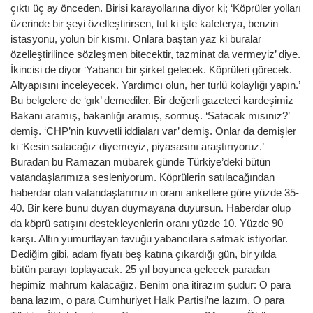
çıktı üç ay önceden. Birisi karayollarına diyor ki; ‘Köprüler yolları
üzerinde bir şeyi özelleştirirsen, tut ki işte kafeterya, benzin
istasyonu, yolun bir kısmı. Onlara baştan yaz ki buralar
özelleştirilince sözleşmen bitecektir, tazminat da vermeyiz’ diye.
İkincisi de diyor ‘Yabancı bir şirket gelecek. Köprüleri görecek.
Altyapısını inceleyecek. Yardımcı olun, her türlü kolaylığı yapın.’
Bu belgelere de ‘gık’ demediler. Bir değerli gazeteci kardeşimiz
Bakanı aramış, bakanlığı aramış, sormuş. ‘Satacak mısınız?’
demiş. ‘CHP’nin kuvvetli iddiaları var’ demiş. Onlar da demişler
ki ‘Kesin satacağız diyemeyiz, piyasasını araştırıyoruz.’
Buradan bu Ramazan mübarek günde Türkiye’deki bütün
vatandaşlarımıza sesleniyorum. Köprülerin satılacağından
haberdar olan vatandaşlarımızın oranı anketlere göre yüzde 35-
40. Bir kere bunu duyan duymayana duyursun. Haberdar olup
da köprü satışını destekleyenlerin oranı yüzde 10. Yüzde 90
karşı. Altın yumurtlayan tavuğu yabancılara satmak istiyorlar.
Dediğim gibi, adam fiyatı beş katına çıkardığı gün, bir yılda
bütün parayı toplayacak. 25 yıl boyunca gelecek paradan
hepimiz mahrum kalacağız. Benim ona itirazım şudur: O para
bana lazım, o para Cumhuriyet Halk Partisi’ne lazım. O para