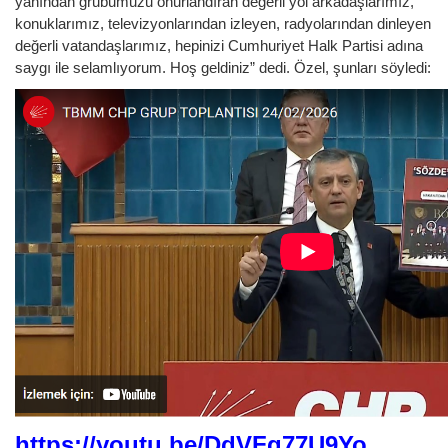
yanından grubumuzu onurlandıran değerli yol arkadaşlarımız,
konuklarımız, televizyonlarından izleyen, radyolarından dinleyen
değerli vatandaşlarımız, hepinizi Cumhuriyet Halk Partisi adına
saygı ile selamlıyorum. Hoş geldiniz” dedi. Özel, şunları söyledi:
https://youtu.be/DdVFq77U9Yo