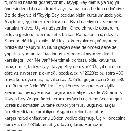
“Şimdi iki haftadır gösteriyorum. Tayyip Bey demiş ya ‘Üç yıl
öncesinden daha az ekmek alıyorsanız bana beddua edin’ diye.
Biz de diyoruz ki ‘Tayyip Bey beddua bizim kültürümüzde yok.
Ayıplı bir şey, döner kendini vurur. Biz dua ediyoruz senden
kurtulalım diye.’ Üç yılı gösterdim. Önce ekmekle gösterdim,
pideyle gösterdim. Şimdi artık bu salı Ramazan’ın içindeyiz.
Standart dört kişilik aile, dört kişilik komşularını çağırıyor ve
birlikte iftar yapıyorlar. Bunu geçen sene de önceki sene de
yaptık biliyorsunuz. Fiyatlar aynı yerden alınıyor ve direkt
karşılaştırılıyor. Ne var? Mercimek çorbası, pide, kavurma,
pilav, cacık, tatlı ve çay. Tayyip Bey ne diyor? ‘Üç yıl öncesine
göre az alıyorsanız ekmeği, beddua edin.’ 2023’te bu sofra 480
liraya kuruluyormuş, üç yıl önce. 2025’te, geçen sene 2 bin 530
lira. Bu sene 3 bin 950 lira. Üç yıl öncesine göre dört kişilik
ailenin bu menüyle misafir ağırlama maliyeti yüzde 723 artmış
Tayyip Bey. Asgari ücrete oranlandığında üç sene önce asgari
ücretli bu sofradan 18 tane kurabiliyormuş. Bugünkü asgari
ücretli yedi tane kurabiliyor. Asgari ücretin iftar sofrası
karşısındaki enflasyonu 18’den yediye düşmüş. Üç yıl öncesine
göre yüzde 723’lük bir artış ortaya çıkmış Ramazan
sofrasında.”