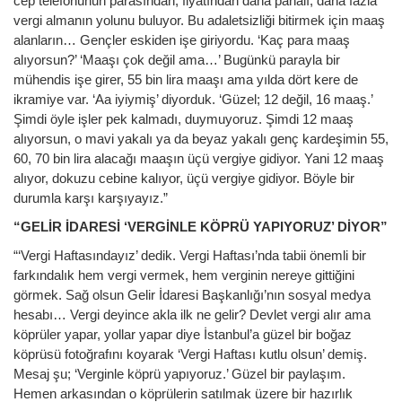
cep telefonunun parasından, fiyatından daha pahalı, daha fazla
vergi almanın yolunu buluyor. Bu adaletsizliği bitirmek için maaş
alanların… Gençler eskiden işe giriyordu. ‘Kaç para maaş
alıyorsun?’ ‘Maaşı çok değil ama…’ Bugünkü parayla bir
mühendis işe girer, 55 bin lira maaşı ama yılda dört kere de
ikramiye var. ‘Aa iyiymiş’ diyorduk. ‘Güzel; 12 değil, 16 maaş.’
Şimdi öyle işler pek kalmadı, duymuyoruz. Şimdi 12 maaş
alıyorsun, o mavi yakalı ya da beyaz yakalı genç kardeşimin 55,
60, 70 bin lira alacağı maaşın üçü vergiye gidiyor. Yani 12 maaş
alıyor, dokuzu cebine kalıyor, üçü vergiye gidiyor. Böyle bir
durumla karşı karşıyayız.”
“GELİR İDARESİ ‘VERGİNLE KÖPRÜ YAPIYORUZ’ DİYOR”
“‘Vergi Haftasındayız’ dedik. Vergi Haftası’nda tabii önemli bir
farkındalık hem vergi vermek, hem verginin nereye gittiğini
görmek. Sağ olsun Gelir İdaresi Başkanlığı’nın sosyal medya
hesabı… Vergi deyince akla ilk ne gelir? Devlet vergi alır ama
köprüler yapar, yollar yapar diye İstanbul’a güzel bir boğaz
köprüsü fotoğrafını koyarak ‘Vergi Haftası kutlu olsun’ demiş.
Mesaj şu; ‘Verginle köprü yapıyoruz.’ Güzel bir paylaşım.
Hemen arkasından o köprülerin satılmak üzere bir hazırlık