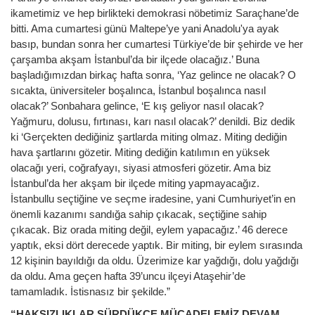
ikametimiz ve hep birlikteki demokrasi nöbetimiz Saraçhane’de
bitti. Ama cumartesi günü Maltepe’ye yani Anadolu'ya ayak
basıp, bundan sonra her cumartesi Türkiye’de bir şehirde ve her
çarşamba akşam İstanbul’da bir ilçede olacağız.’ Buna
başladığımızdan birkaç hafta sonra, ‘Yaz gelince ne olacak? O
sıcakta, üniversiteler boşalınca, İstanbul boşalınca nasıl
olacak?’ Sonbahara gelince, ‘E kış geliyor nasıl olacak?
Yağmuru, dolusu, fırtınası, karı nasıl olacak?’ denildi. Biz dedik
ki ‘Gerçekten dediğiniz şartlarda miting olmaz. Miting dediğin
hava şartlarını gözetir. Miting dediğin katılımın en yüksek
olacağı yeri, coğrafyayı, siyasi atmosferi gözetir. Ama biz
İstanbul’da her akşam bir ilçede miting yapmayacağız.
İstanbullu seçtiğine ve seçme iradesine, yani Cumhuriyet’in en
önemli kazanımı sandığa sahip çıkacak, seçtiğine sahip
çıkacak. Biz orada miting değil, eylem yapacağız.’ 46 derece
yaptık, eksi dört derecede yaptık. Bir miting, bir eylem sırasında
12 kişinin bayıldığı da oldu. Üzerimize kar yağdığı, dolu yağdığı
da oldu. Ama geçen hafta 39’uncu ilçeyi Ataşehir’de
tamamladık. İstisnasız bir şekilde.”
“HAKSIZLIKLAR SÜRDÜKÇE MÜCADELEMİZ DEVAM