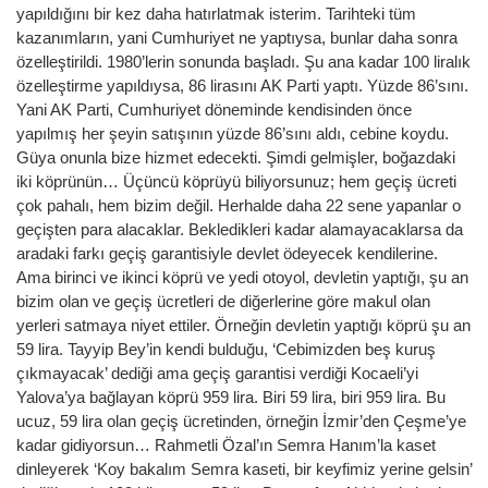
yapıldığını bir kez daha hatırlatmak isterim. Tarihteki tüm
kazanımların, yani Cumhuriyet ne yaptıysa, bunlar daha sonra
özelleştirildi. 1980’lerin sonunda başladı. Şu ana kadar 100 liralık
özelleştirme yapıldıysa, 86 lirasını AK Parti yaptı. Yüzde 86’sını.
Yani AK Parti, Cumhuriyet döneminde kendisinden önce
yapılmış her şeyin satışının yüzde 86’sını aldı, cebine koydu.
Güya onunla bize hizmet edecekti. Şimdi gelmişler, boğazdaki
iki köprünün… Üçüncü köprüyü biliyorsunuz; hem geçiş ücreti
çok pahalı, hem bizim değil. Herhalde daha 22 sene yapanlar o
geçişten para alacaklar. Bekledikleri kadar alamayacaklarsa da
aradaki farkı geçiş garantisiyle devlet ödeyecek kendilerine.
Ama birinci ve ikinci köprü ve yedi otoyol, devletin yaptığı, şu an
bizim olan ve geçiş ücretleri de diğerlerine göre makul olan
yerleri satmaya niyet ettiler. Örneğin devletin yaptığı köprü şu an
59 lira. Tayyip Bey’in kendi bulduğu, ‘Cebimizden beş kuruş
çıkmayacak’ dediği ama geçiş garantisi verdiği Kocaeli’yi
Yalova’ya bağlayan köprü 959 lira. Biri 59 lira, biri 959 lira. Bu
ucuz, 59 lira olan geçiş ücretinden, örneğin İzmir’den Çeşme’ye
kadar gidiyorsun… Rahmetli Özal’ın Semra Hanım’la kaset
dinleyerek ‘Koy bakalım Semra kaseti, bir keyfimiz yerine gelsin’