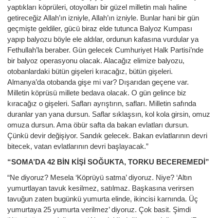
yaptıkları köprüleri, otoyolları bir güzel milletin malı haline
getireceğiz Allah’ın izniyle, Allah’ın izniyle. Bunlar hani bir gün
geçmişte geldiler, gücü biraz elde tutunca Balyoz Kumpası
yapıp balyozu böyle ele aldılar, ordunun kafasına vurdular ya
Fethullah’la beraber. Gün gelecek Cumhuriyet Halk Partisi’nde
bir balyoz operasyonu olacak. Alacağız elimize balyozu,
otobanlardaki bütün gişeleri kıracağız, bütün gişeleri.
Almanya’da otobanda gişe mi var? Dışarıdan geçene var.
Milletin köprüsü millete bedava olacak. O gün gelince biz
kıracağız o gişeleri. Safları ayrıştırın, safları. Milletin safında
duranlar yan yana dursun. Saflar sıklaşsın, kol kola girsin, omuz
omuza dursun. Ama öbür safta da bakan evlatları dursun.
Çünkü devir değişiyor. Sandık gelecek. Bakan evlatlarının devri
bitecek, vatan evlatlarının devri başlayacak.”
“SOMA’DA 42 BİN KİŞİ SOĞUKTA, TORKU BECEREMEDİ”
“Ne diyoruz? Mesela ‘Köprüyü satma’ diyoruz. Niye? ‘Altın
yumurtlayan tavuk kesilmez, satılmaz. Başkasına verirsen
tavuğun zaten bugünkü yumurta elinde, ikincisi karnında. Üç
yumurtaya 25 yumurta verilmez’ diyoruz. Çok basit. Şimdi