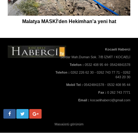
Malatya MASKİ'den Hekimhan'a yeni hat
Kocaeli Haberci
Serdar Mah.Duman Sok. 7/B İZMİT / KOCAELİ
Telefon :
0532 408 95 44- 05424841578
Telefon :
0262 226 62 30 - 0262 743 77 71 - 0262
643 20 30
Mobil Tel :
05424841578 - 0532 408 95 44
Fax :
0 262 743 7771
Email :
kocaelihaberci@gmail.com
Masaüstü görünüm