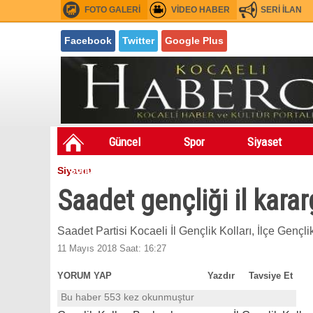
FOTO GALERİ
VİDEO HABER
SERİ İLAN
Facebook
Twitter
Google Plus
Güncel
Spor
Siyaset
Sondakıka
Festivaller
Asayiş
Siyaset
Fuarlar
Saadet gençliği il kara
Saadet Partisi Kocaeli İl Gençlik Kolları, İlçe Gençlik
11 Mayıs 2018 Saat: 16:27
YORUM YAP
Yazdır
Tavsiye Et
Bu haber 553 kez okunmuştur