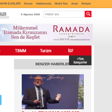
YAYIN İLKELERİ
Künye
Hakkımızda
Mobil Site
Arşiv
İletişim
RLER
6 Ağustos 2026
e
TBMM
Turizm
İGF
+Tüm
Kategoriler
BENZER HABERLER