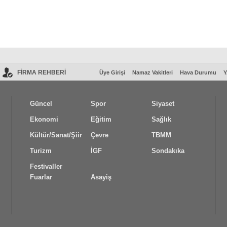
FİRMA REHBERİ
Üye Girişi
Namaz Vakitleri
Hava Durumu
Y
Güncel
Spor
Siyaset
Ekonomi
Eğitim
Sağlık
Kültür/Sanat/Şiir
Çevre
TBMM
Turizm
İGF
Sondakıka
Festivaller
Fuarlar
Asayiş