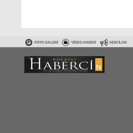
FOTO GALERİ
VİDEO HABER
SERİ İLAN
Haberler RSS
SİTE HARİTASI