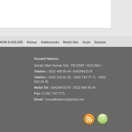
AYIN İLKELERİ
Künye
Hakkımızda
Mobil Site
Arşiv
İletişim
Kocaeli Haberci
Serdar Mah.Duman Sok. 7/B İZMİT / KOCAELİ
Telefon :
0532 408 95 44- 05424841578
Telefon :
0262 226 62 30 - 0262 743 77 71 - 0262
643 20 30
Mobil Tel :
05424841578 - 0532 408 95 44
Fax :
0 262 743 7771
Email :
kocaelihaberci@gmail.com