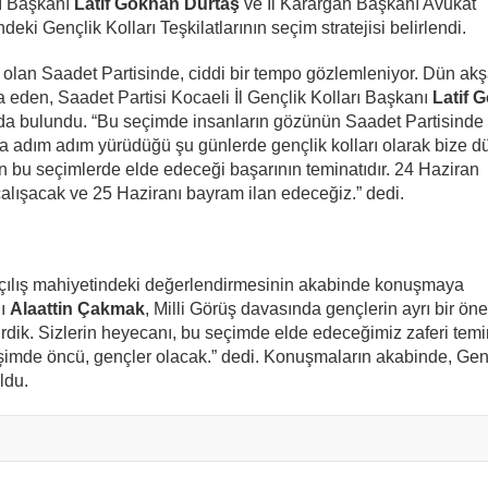
rı Başkanı
Latif Gökhan Durtaş
ve İl Karargâh Başkanı Avukat
ndeki Gençlik Kolları Teşkilatlarının seçim stratejisi belirlendi.
a olan Saadet Partisinde, ciddi bir tempo gözlemleniyor. Dün akş
cra eden, Saadet Partisi Kocaeli İl Gençlik Kolları Başkanı
Latif 
rda bulundu. “Bu seçimde insanların gözünün Saadet Partisinde
ara adım adım yürüdüğü şu günlerde gençlik kolları olarak bize 
in bu seçimlerde elde edeceği başarının teminatıdır. 24 Haziran
lışacak ve 25 Haziranı bayram ilan edeceğiz.” dedi.
açılış mahiyetindeki değerlendirmesinin akabinde konuşmaya
nı
Alaattin Çakmak
, Milli Görüş davasında gençlerin ayrı bir ön
rdik. Sizlerin heyecanı, bu seçimde elde edeceğimiz zaferi temi
ğişimde öncü, gençler olacak.” dedi. Konuşmaların akabinde, Gen
ldu.