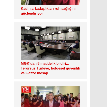
Kadın arkadaşlıkları ruh sağlığını
güçlendiriyor
MGK'dan 8 maddelik bildiri...
Terörsüz Türkiye, bölgesel güvenlik
ve Gazze mesajı