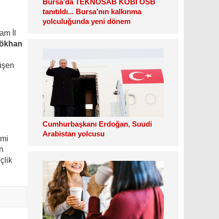
Bursa’da TEKNOSAB KOBİ OSB
tanıtıldı... Bursa’nın kalkınma
yolculuğunda yeni dönem
am İl
Gökhan
düşen
Cumhurbaşkanı Erdoğan, Suudi
Arabistan yolcusu
emi
n
çlik