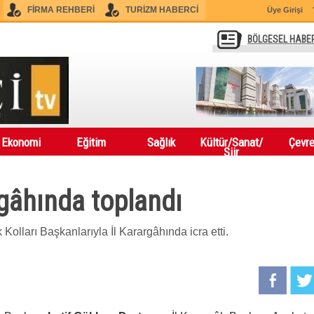
FİRMA REHBERİ
TURİZM HABERCİ
Üye Girişi
BÖLGESEL HABE
Ekonomi
Eğitim
Sağlık
Kültür/Sanat/
Çevr
Şiir
rgâhında toplandı
 Kolları Başkanlarıyla İl Karargâhında icra etti.