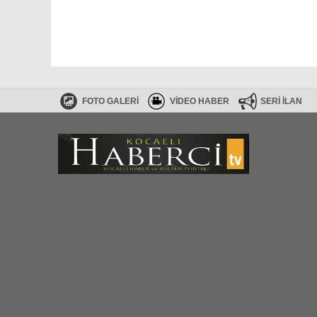
FOTO GALERİ
VİDEO HABER
SERİ İLAN
Haberler RSS
SİTE HARİTASI