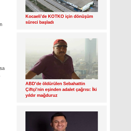
Kocaeli’de KOTKO için dönüşüm
süreci başladı
un
isa
a
ABD'de öldürülen Sebahattin
Çiftçi'nin eşinden adalet çağrısı: İki
yıldır mağduruz