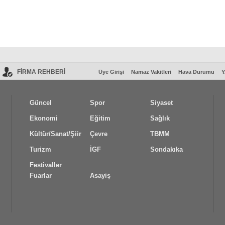
FİRMA REHBERİ
Üye Girişi
Namaz Vakitleri
Hava Durumu
Y
Güncel
Spor
Siyaset
Ekonomi
Eğitim
Sağlık
Kültür/Sanat/Şiir
Çevre
TBMM
Turizm
İGF
Sondakıka
Festivaller
Fuarlar
Asayiş