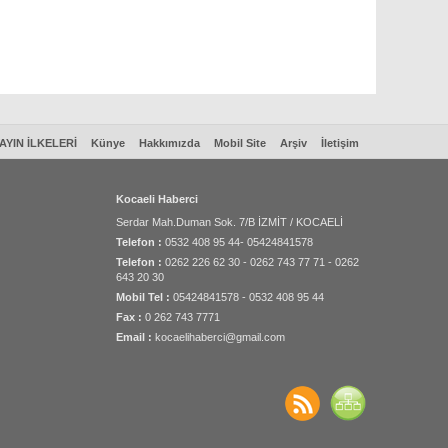
AYIN İLKELERİ
Künye
Hakkımızda
Mobil Site
Arşiv
İletişim
Kocaeli Haberci
Serdar Mah.Duman Sok. 7/B İZMİT / KOCAELİ
Telefon :
0532 408 95 44- 05424841578
Telefon :
0262 226 62 30 - 0262 743 77 71 - 0262
643 20 30
Mobil Tel :
05424841578 - 0532 408 95 44
Fax :
0 262 743 7771
Email :
kocaelihaberci@gmail.com