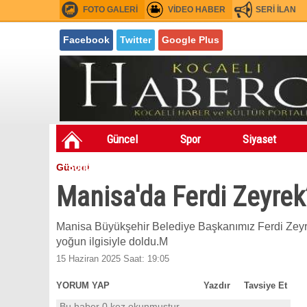
FOTO GALERİ
VİDEO HABER
SERİ İLAN
Facebook
Twitter
Google Plus
Güncel
Spor
Siyaset
Sondakıka
Festivaller
Asayiş
Güncel
Fuarlar
Manisa'da Ferdi Zeyrek’
Manisa Büyükşehir Belediye Başkanımız Ferdi Zeyre
yoğun ilgisiyle doldu.M
15 Haziran 2025 Saat: 19:05
YORUM YAP
Yazdır
Tavsiye Et
Bu haber 0 kez okunmuştur