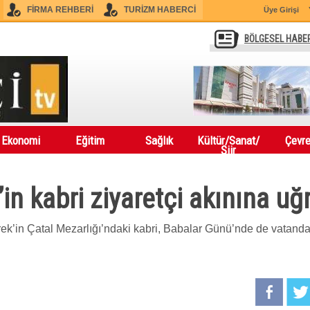
FİRMA REHBERİ
TURİZM HABERCİ
Üye Girişi
BÖLGESEL HABE
Ekonomi
Eğitim
Sağlık
Kültür/Sanat/
Çevr
Şiir
in kabri ziyaretçi akınına uğ
k’in Çatal Mezarlığı’ndaki kabri, Babalar Günü’nde de vatanda