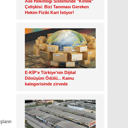
Aile Hekimliği Sisteminde "Kimlik"
Çelişkisi: Bizi Tanıması Gereken
Hekim Fiziki Kart İstiyor!
E-KİP’e Türkiye’nin Dijital
Dönüşüm Ödülü... Kamu
kategorisinde zirvede
şların