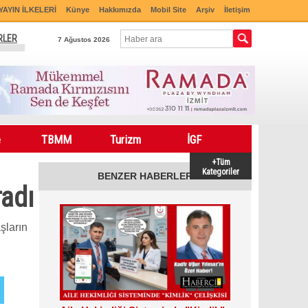
YAYIN İLKELERİ
Künye
Hakkımızda
Mobil Site
Arşiv
İletişim
RLER
7 Ağustos 2026
e
TBMM
Turizm
İGF
+Tüm
Kategoriler
BENZER HABERLER
radı
şların