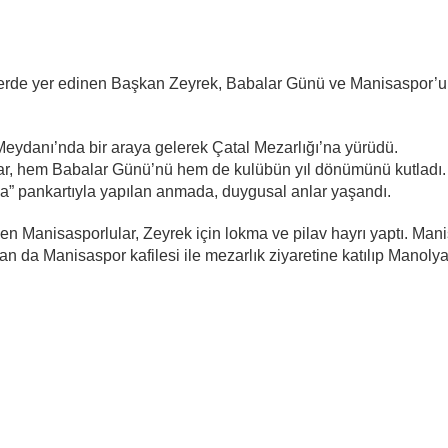
llerde yer edinen Başkan Zeyrek, Babalar Günü ve Manisaspor’
Meydanı’nda bir araya gelerek Çatal Mezarlığı’na yürüdü.
rlar, hem Babalar Günü’nü hem de kulübün yıl dönümünü kutladı.
” pankartıyla yapılan anmada, duygusal anlar yaşandı.
n Manisasporlular, Zeyrek için lokma ve pilav hayrı yaptı. Man
 da Manisaspor kafilesi ile mezarlık ziyaretine katılıp Manoly