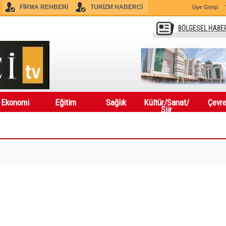
FİRMA REHBERİ
TURİZM HABERCİ
Üye Girişi
BÖLGESEL HABE
Ekonomi
Eğitim
Sağlık
Kültür/Sanat/
Çevr
Şiir