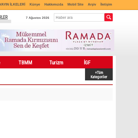
YAYIN İLKELERİ
Künye
Hakkımızda
Mobil Site
Arşiv
İletişim
RLER
7 Ağustos 2026
e
TBMM
Turizm
İGF
+Tüm
Kategoriler