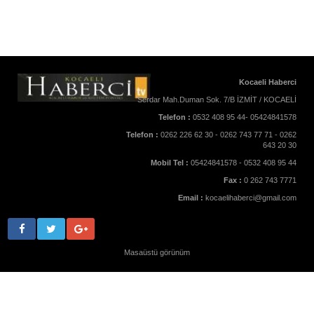
Kocaeli Haberci
Serdar Mah.Duman Sok. 7/B İZMİT / KOCAELİ
Telefon :
0532 408 95 44- 05424841578
Telefon :
0262 226 62 30 - 0262 743 77 71 - 0262
643 20 30
Mobil Tel :
05424841578 - 0532 408 95 44
Fax :
0 262 743 7771
Email :
kocaelihaberci@gmail.com
Masaüstü görünüm