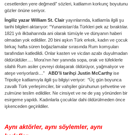
cesetlerden yere değmedi” sözleri, katliamın korkunç boyutunu
gözler önüne seriyor.
İngiliz yazar William St. Clair
yayınlarında, katliamla ilgili şu
tarihi bilgileri aktarıyor: “Yunanistan’da Türkleri pek az bıraktılar.
1821 yılı ilkbaharında ani olarak tümüyle ve dünyanın haberi
olmadan yok edildiler. 20 bini aşkın Türk erkek, kadın ve çocuk
birkaç hafta süren boğazlamalar sırasında Rum komşuları
tarafından katledildi. Onlar kasten ve vicdan azabı duyulmadan
öldürüldüler…. Mora’nın her yanında sopa, orak ve tüfeklerle
silahlı Rum asiler çevreyi dolaşarak öldürüyor, yağmalıyor ve
ateşe veriyorlardı…”
ABD’li tarihçi Justin McCarthy
ise
Tripoliçe katliamıyla ilgili şu bilgiyi veriyor: “Üç gün boyunca
zavallı Türk yerleşimciler, bir vahşiler güruhunun şehvetine ve
zulmüne teslim edildiler. Ne cinsiyet ve ne de yaş yönünden bir
esirgeme yapıldı. Kadınlarla çocuklar dahi öldürülmeden önce
işkenceden geçirildiler.
Aynı aktörler, aynı söylemler, aynı