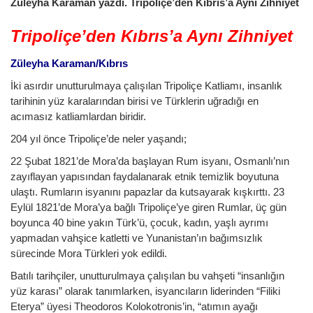
Züleyha Karaman yazdı. Tripoliçe’den Kıbrıs’a Aynı Zihniyet
Tripoliçe’den Kıbrıs’a Aynı Zihniyet
Züleyha Karaman/Kıbrıs
İki asırdır unutturulmaya çalışılan Tripoliçe Katliamı, insanlık
tarihinin yüz karalarından birisi ve Türklerin uğradığı en
acımasız katliamlardan biridir.
204 yıl önce Tripoliçe’de neler yaşandı;
22 Şubat 1821’de Mora’da başlayan Rum isyanı, Osmanlı’nın
zayıflayan yapısından faydalanarak etnik temizlik boyutuna
ulaştı. Rumların isyanını papazlar da kutsayarak kışkırttı. 23
Eylül 1821’de Mora’ya bağlı Tripoliçe’ye giren Rumlar, üç gün
boyunca 40 bine yakın Türk’ü, çocuk, kadın, yaşlı ayrımı
yapmadan vahşice katletti ve Yunanistan’ın bağımsızlık
sürecinde Mora Türkleri yok edildi.
Batılı tarihçiler, unutturulmaya çalışılan bu vahşeti “insanlığın
yüz karası” olarak tanımlarken, isyancıların liderinden “Filiki
Eterya” üyesi Theodoros Kolokotronis’in, “atımın ayağı