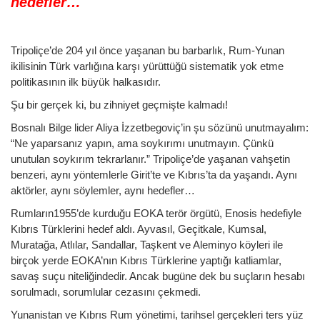
hedefler…
Tripoliçe’de 204 yıl önce yaşanan bu barbarlık, Rum-Yunan
ikilisinin Türk varlığına karşı yürüttüğü sistematik yok etme
politikasının ilk büyük halkasıdır.
Şu bir gerçek ki, bu zihniyet geçmişte kalmadı!
Bosnalı Bilge lider Aliya İzzetbegoviç’in şu sözünü unutmayalım:
“Ne yaparsanız yapın, ama soykırımı unutmayın. Çünkü
unutulan soykırım tekrarlanır.” Tripoliçe’de yaşanan vahşetin
benzeri, aynı yöntemlerle Girit’te ve Kıbrıs’ta da yaşandı. Aynı
aktörler, aynı söylemler, aynı hedefler…
Rumların1955’de kurduğu EOKA terör örgütü, Enosis hedefiyle
Kıbrıs Türklerini hedef aldı. Ayvasıl, Geçitkale, Kumsal,
Muratağa, Atlılar, Sandallar, Taşkent ve Aleminyo köyleri ile
birçok yerde EOKA’nın Kıbrıs Türklerine yaptığı katliamlar,
savaş suçu niteliğindedir. Ancak bugüne dek bu suçların hesabı
sorulmadı, sorumlular cezasını çekmedi.
Yunanistan ve Kıbrıs Rum yönetimi, tarihsel gerçekleri ters yüz