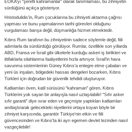
EOKA’yı “şerefli kahramanlar” olarak tanımlaması, bu zihniyetin
sürdüğünü açıkça gösteriyor.
Hristodulidis’in, Rum çocuklarına bu zihniyeti aktarma çağrısı
yapması ve bunu yapmalarının tarihi görevleri olduğunu
vurgulaması barışa değil, düşmanlığa hizmet etmektedir.
Kıbrıs Rum tarafının bu zihniyetinin sadece söylemle değil, fiili
adımlarla da sürdürdüğü görülüyor. Rumlar, özellikle son yıllarda
ABD, Fransa ve İsrail gibi ülkelerle kurduğu askeri iş birlikleri ve
ittifaklarla silahlanma faaliyetlerini hızla artırıyor. İsrail’in hava
savunma sistemlerinin Güney Kıbrıs’a entegre etme çabaları ve
yeni üs inşaları, bölgedeki hassas dengeleri bozarken, Kıbrıs
Türkleri için doğrudan bir güvenlik tehdidi oluşturuyor.
Katliamları öven, katil sürüsünü “kahraman” gören, Kıbrıs
Türklerini yok sayan bir anlayışla nasıl uzlaşılabilir! “Sıfır asker
sıfır garanti” diye ısrar eden ve geçmişte yaptıkları katliamları
anıtlaştırarak gelecekteki niyetlerini ortaya koyan böyle bir
zihniyet karşısında, garantör Türkiye’nin etkin ve fiili
güvencesinden ve Kıbrıs’ta iki ayrı egemen devlet tezinden nasıl
vazgeçilebilir!